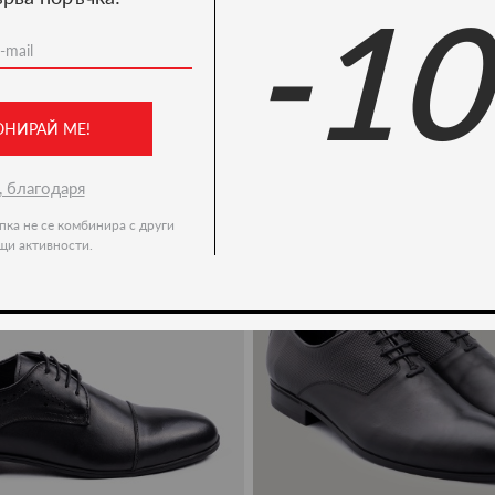
-1
Ние препоръчваме
-20%
ОНИРАЙ МЕ!
, благодаря
пка не се комбинира с други
щи активности.