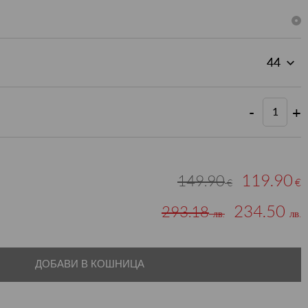
-
+
119.90
149.90
€
€
234.50
293.18
лв.
лв.
ДОБАВИ В КОШНИЦА