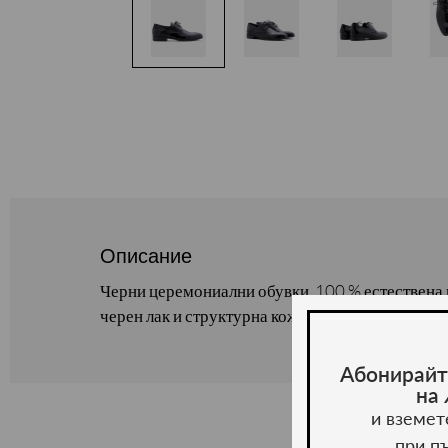
Описание
Черни церемониални обувки. 100 % естествена 
черен лак и структурна кожа.
Абонирайт
на
и вземет
при п