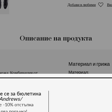
Добави в любими
Ви
Описание на продукта
Материал и грижа
Материал:
кожа. Комбинация от
е се за бюлетина
Andrews/
е -10% отстъпка
ърва поръчка!