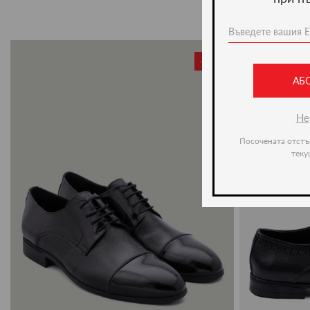
-20%
АБ
Не
Посочената отстъ
теку