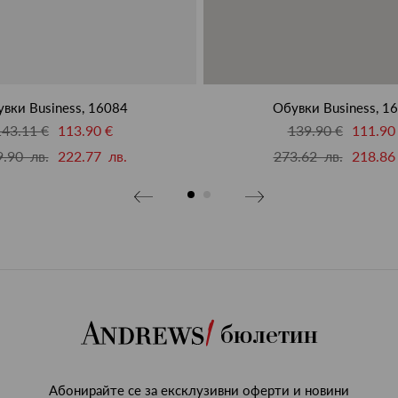
вки Business, 16084
Обувки Business, 1
143.11 €
113.90 €
139.90 €
111.90
.90 лв.
222.77 лв.
273.62 лв.
218.86
бюлетин
Абонирайте се за ексклузивни оферти и новини