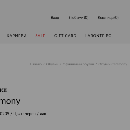
Вход
Любими (
0
)
Кошница (
0
)
КАРИЕРИ
SALE
GIFT CARD
LABONTE.BG
Начало
Обувки
Официални обувки
Обувки Ceremony
ки
emony
0209
/ Цвят:
черен / лак