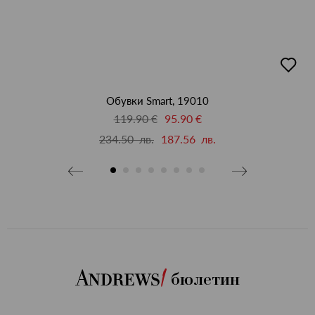
бави
добав
в
бими
люби
Обувки Smart, 19010
119.90 €
95.90 €
234.50 лв.
187.56 лв.
бюлетин