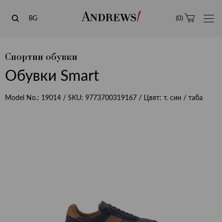
Andrews
BG
(
0
)
Спортни обувки
Обувки Smart
Model No.:
19014
/ SKU:
9773700319167
/ Цвят:
т. син / таба