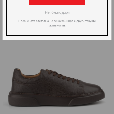
Не, благодаря
Посочената отстъпка не се комбинира с други текущи
активности.