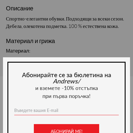
Описание
Спортно-елегантни обувки. Подходящи за всеки сезон.
Дебела, олекотена подметка. 100 % естествена кожа.
Материал и грижа
Материал:
Абонирайте се за бюлетина на
Andrews/
и вземете -10% отстъпка
при първа поръчка!
Ние препоръчваме
ново -20%
АБОНИРАЙ МЕ!