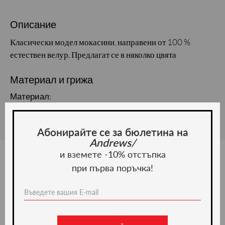
Описание
Класически модел мокасини, направени от 100 %
естествен велур. Предлагат се в няколко цвята
Материал и грижа
Материал:
Абонирайте се за бюлетина на
Andrews/
и вземете -10% отстъпка
при първа поръчка!
Ние препоръчваме
ново -20%