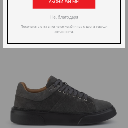
АБОНИРАЙ МЕ!
Не, благодаря
Посочената отстъпка не се комбинира с други текущи
активности.