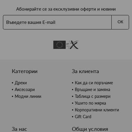
Абонирайте се за ексклузивни оферти и новини
ОК
Категории
За клиента
Дрехи
Как да си поръчаме
Аксесоари
Връщане и замяна
Модни линии
Таблица с размери
Ушито по мярка
Корпоративни клиенти
Gift Card
За нас
Общи условия