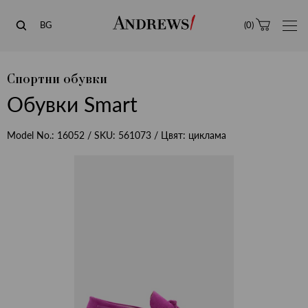
Andrews
BG
(
0
)
Спортни обувки
Обувки Smart
Model No.:
16052
/ SKU:
561073
/ Цвят:
циклама