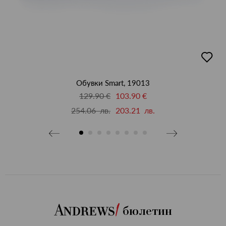
бави
добав
в
бими
люби
Обувки Smart, 19013
129.90 €
103.90 €
254.06 лв.
203.21 лв.
бюлетин