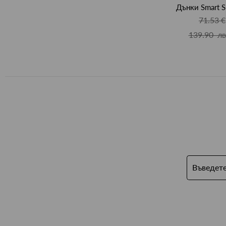
Дънки Smart S
71.53 €
139.90 лв