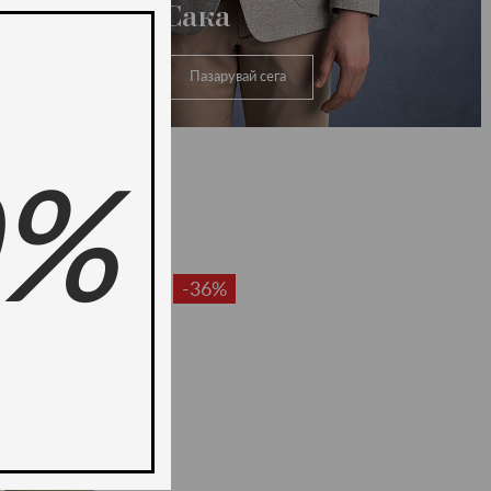
Сака
Пазарувай сега
0%
-36%