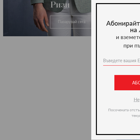
Ризи
Абонирайт
Пазарувай сега
на
и вземет
при п
АБ
Не
Посочената отстъ
теку