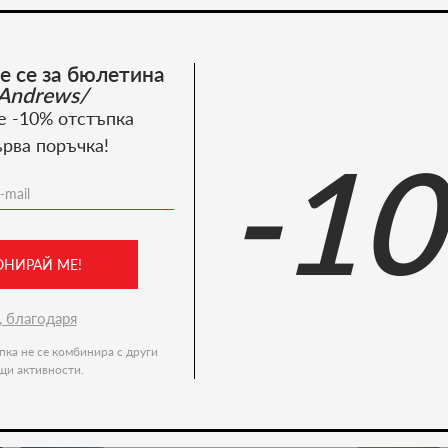
Костюми
е се за бюлетина
Пазарувай сега
Andrews/
е -10% отстъпка
ърва поръчка!
-1
Recommended products
-36%
ОНИРАЙ МЕ!
, благодаря
пка не се комбинира с други
щи активности.