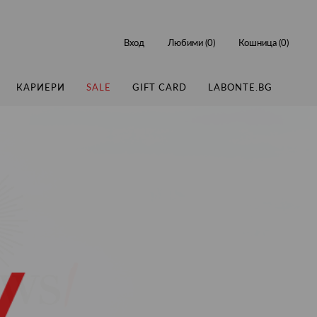
Вход
Любими (
0
)
Кошница (
0
)
КАРИЕРИ
SALE
GIFT CARD
LABONTE.BG