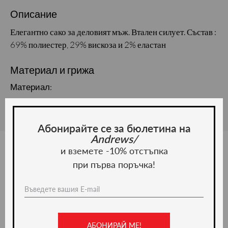
Описание
Елегантно сако за деловият мъж. Втален силует. Състав :
69% полиестер, 29% вискоза и 2% еластан
Материал и грижа
Материал:
Абонирайте се за бюлетина на
Andrews/
и вземете -10% отстъпка
при първа поръчка!
Ние препоръчваме
-50%
АБОНИРАЙ МЕ!