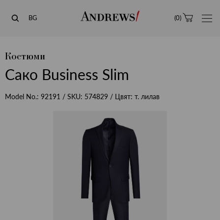
Andrews
BG
(
0
)
Костюми
Сако Business Slim
Model No.:
92191
/ SKU:
574829
/ Цвят:
т. лилав