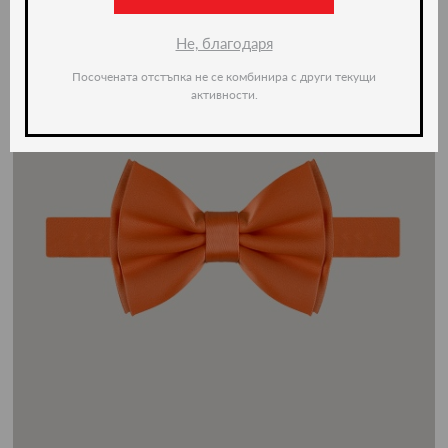
Не, благодаря
Посочената отстъпка не се комбинира с други текущи
активности.