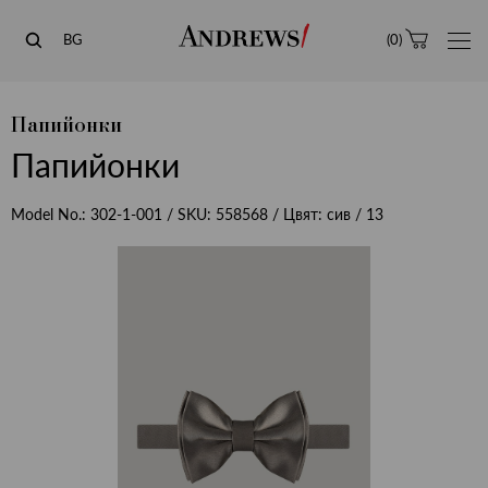
Andrews
BG
(
0
)
Папийонки
Папийонки
Model No.:
302-1-001
/ SKU:
558568
/ Цвят:
сив / 13