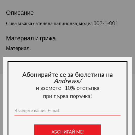
Описание
Сива мъжка сатенена папийонка, модел 302-1-001
Материал и грижа
Материал:
Абонирайте се за бюлетина на
Andrews/
и вземете -10% отстъпка
при първа поръчка!
Ние препоръчваме
-22%
АБОНИРАЙ МЕ!