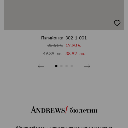
бави
добав
в
бими
люби
Папийонки, 302-1-001
25.51 €
19.90 €
49.89 лв.
38.92 лв.
бюлетин
Абонирайте се за ексклузивни оферти и новини