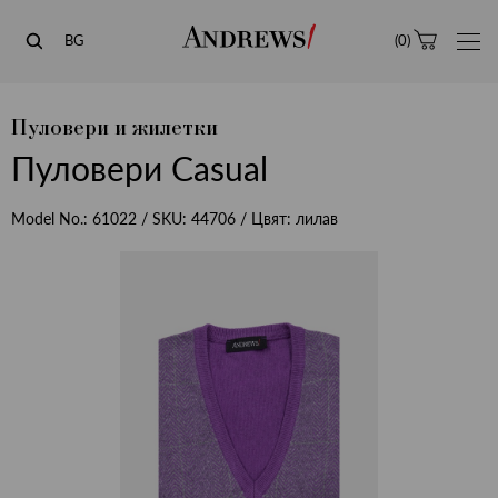
Andrews
BG
(
0
)
Пуловери и жилетки
Пуловери Casual
Model No.:
61022
/ SKU:
44706
/ Цвят:
лилав