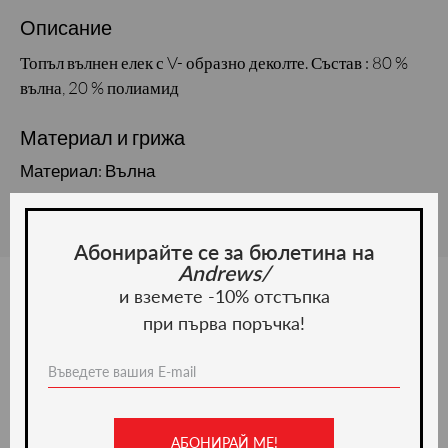
Описание
Топъл вълнен елек с V- образно деколте. Състав : 80 %
вълна, 20 % полиамид
Материал и грижа
Материал: Вълна
Абонирайте се за бюлетина на
Andrews/
и вземете -10% отстъпка
при първа поръчка!
Ние препоръчваме
-20%
АБОНИРАЙ МЕ!