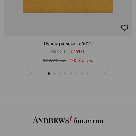
бави
добав
в
бими
люби
Пуловери Smart, 65020
66.42 €
52.90 €
129.91 лв.
103.46 лв.
бюлетин