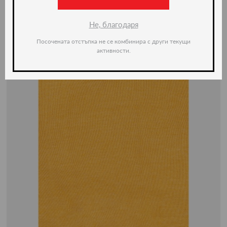
Не, благодаря
Посочената отстъпка не се комбинира с други текущи
активности.