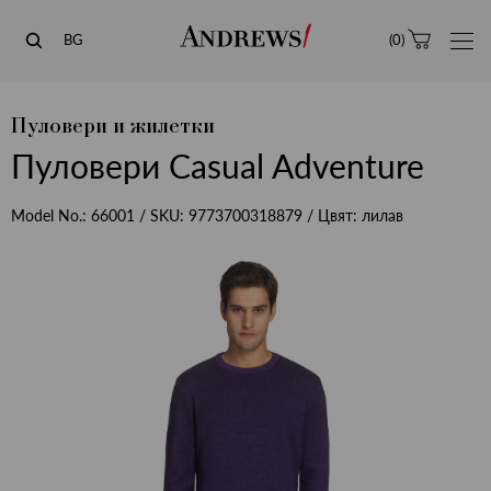
Andrews
BG
(
0
)
Пуловери и жилетки
Пуловери Casual Adventure
Model No.:
66001
/ SKU:
9773700318879
/ Цвят:
лилав