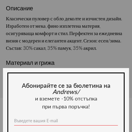
Описание
Класически пуловер с обло деколте и изчистен дизайн.
Изработен от мека, фино изплетена материя,
осигуряваща комфорт и стил. Перфектен за ежедневна
визия с модерен и елегантен акцент. Сезон: есен/зима.
Състав: 30% сакал, 35% памук, 35% акрил.
Материал и грижа
Материал:
Абонирайте се за бюлетина на
Andrews/
и вземете -10% отстъпка
при първа поръчка!
Ние препоръчваме