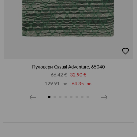
бави
добав
в
бими
люби
Пуловери Casual Adventure, 65040
66.42 €
32.90 €
129.91 лв.
64.35 лв.