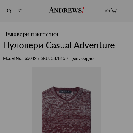
Andrews
BG
(
0
)
Пуловери и жилетки
Пуловери Casual Adventure
Model No.:
65042
/ SKU:
587815
/ Цвят:
бордо