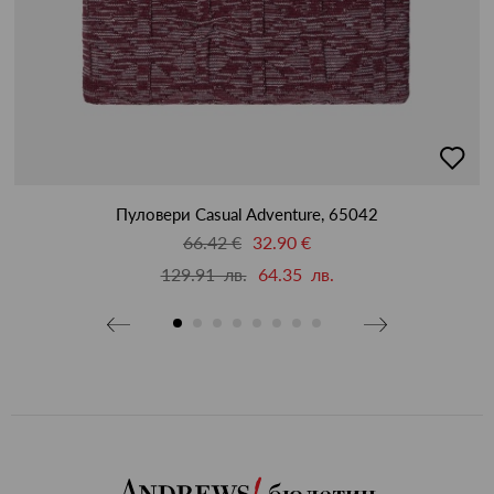
бави
добав
в
бими
люби
Пуловери Casual Adventure, 65042
66.42 €
32.90 €
129.91 лв.
64.35 лв.
бюлетин