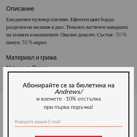
Описание
Ежедневен пуловер плетиво. Ефектен цвят бордо
разделен на меланж и дюс. Тонален ластичен завършек
на талията и маншените. Овално деколте. Състав : 50 %
памук, 50 % акрил
Материал и грижа
Материал: Памук
Абонирайте се за бюлетина на
Andrews/
и вземете -10% отстъпка
при първа поръчка!
Ние препоръчваме