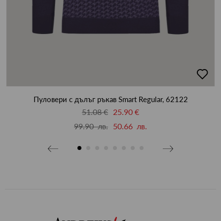
бави
добав
в
бими
люби
Пуловери с дълъг ръкав Smart Regular, 62122
51.08 €
25.90 €
99.90 лв.
50.66 лв.