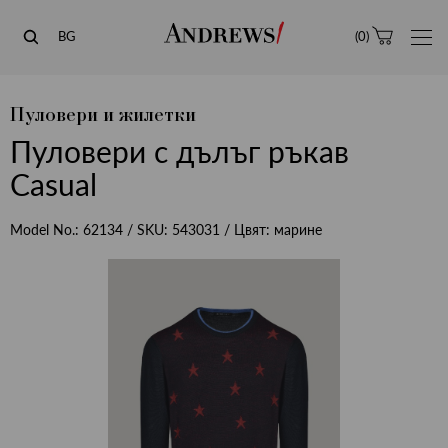
Andrews
BG
(
0
)
Пуловери и жилетки
Пуловери с дълъг ръкав
Casual
Model No.:
62134
/ SKU:
543031
/ Цвят:
марине