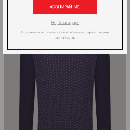
-49%
АБОНИРАЙ МЕ!
Не, благодаря
Посочената отстъпка не се комбинира с други текущи
активности.