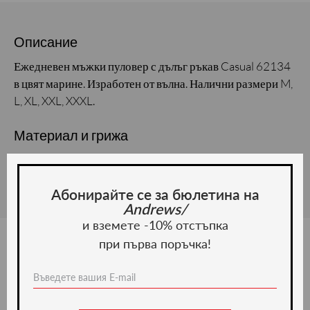
Описание
Ежедневен мъжки пуловер с дълъг ръкав Casual 62134
в цвят марине. Изработен от вълна. Налични размери M,
L, XL, XXL, XXXL.
Материал и грижа
Материал: Вълна
Абонирайте се за бюлетина на
Andrews/
и вземете -10% отстъпка
при първа поръчка!
Ние препоръчваме