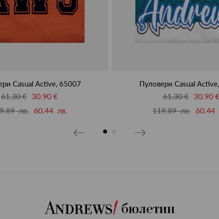
ри Casual Active, 65007
Пуловери Casual Active
61.30 €
30.90 €
61.30 €
30.90 
9.89 лв.
60.44 лв.
119.89 лв.
60.44 
бюлетин