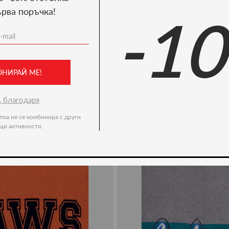
ърва поръчка!
-1
Ние препоръчваме
-50%
ОНИРАЙ МЕ!
, благодаря
пка не се комбинира с други
щи активности.