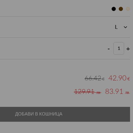
-
+
42.90
66.42
€
€
83.91
129.91
лв.
лв.
ДОБАВИ В КОШНИЦА