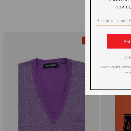
при п
-51%
АБ
Не
Посочената отстъ
теку