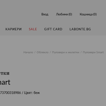
Вход
Любими (
0
)
Кошница (
0
)
КАРИЕРИ
SALE
GIFT CARD
LABONTE.BG
Начало
Облекло
Пуловери и жилетки
Пуловери Smart
етки
art
73700318986
/ Цвят:
беж