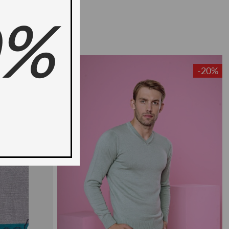
0%
-50%
-20%