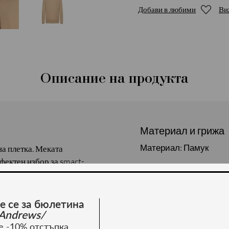
Добави в любими
Ви
Описание на продукта
Материал и грижа
Материал: Памук
на плетка. Меката
фектен избор за smart-
сен/зима. Състав: 50%
е се за бюлетина
Andrews/
е -10% отстъпка