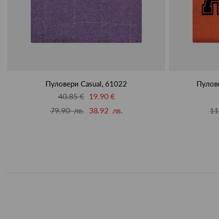
Пуловери Casual, 61022
Пулове
40.85 €
19.90 €
79.90 лв.
38.92 лв.
11