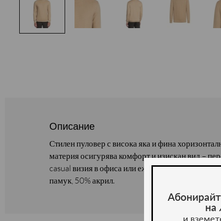
Описание
Стилен пуловер с висока яка и фина хоризонтал
материя осигурява комфорт и изискан вид – пер
casual визия в офиса или ежедневието. Сезон: е
памук, 50% акрил.
Абонирайт
на
и вземет