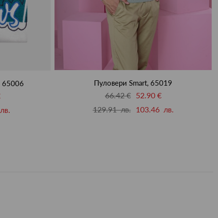
Пуловери Smart, 65019
, 65006
66.42 €
52.90 €
€
129.91 лв.
103.46 лв.
лв.