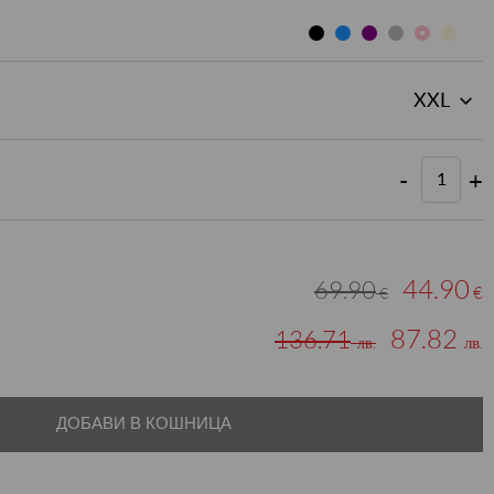
-
+
44.90
69.90
€
€
87.82
136.71
лв.
лв.
ДОБАВИ В КОШНИЦА