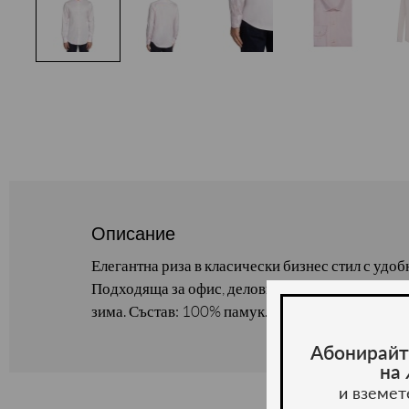
Описание
Елегантна риза в класически бизнес стил с удоб
Подходяща за офис, делови срещи и официални 
зима. Състав: 100% памук.
Абонирайт
на
и вземет