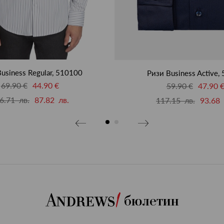
usiness Regular, 510100
Ризи Business Active,
69.90 €
44.90 €
59.90 €
47.90 
6.71 лв.
87.82 лв.
117.15 лв.
93.68 
бюлетин