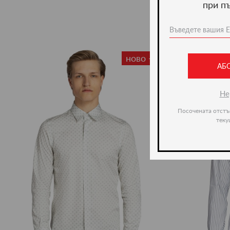
при п
ново -36%
АБ
Не
Посочената отстъ
теку