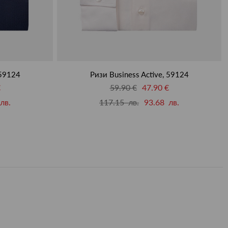
 59124
Ризи Business Active, 59124
€
59.90 €
47.90 €
лв.
117.15 лв.
93.68 лв.