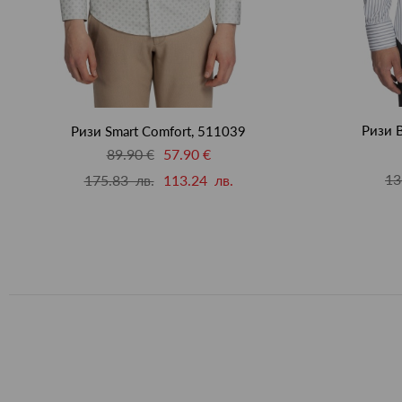
Ризи B
Ризи Smart Comfort, 511039
89.90 €
57.90 €
13
175.83 лв.
113.24 лв.