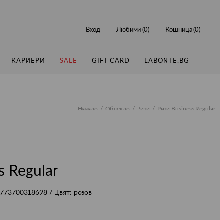
Вход
Любими (
0
)
Кошница (
0
)
КАРИЕРИ
SALE
GIFT CARD
LABONTE.BG
Начало
Облекло
Ризи
Ризи Business Regular
s Regular
773700318698
/ Цвят:
розов