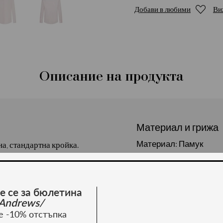
Добави в любими
Ви
Описание на продукта
Материал и грижа
Материал: Памук
на, стандартна кройка.
поводи. Сезон есен/
е се за бюлетина
Andrews/
е -10% отстъпка