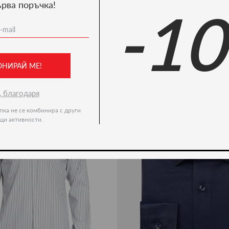
ърва поръчка!
-1
Ние препоръчваме
ново -36%
ОНИРАЙ МЕ!
, благодаря
пка не се комбинира с други
щи активности.