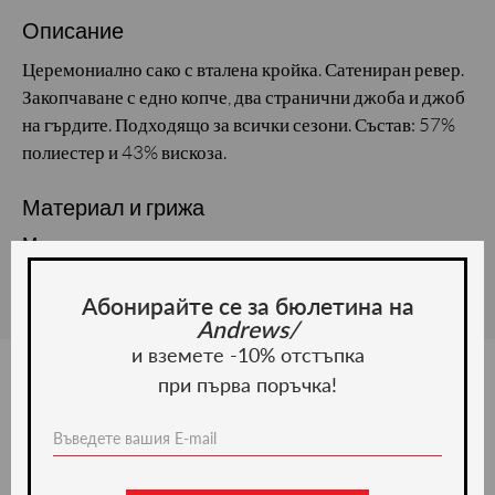
Описание
Церемониално сако с вталена кройка. Сатениран ревер.
Закопчаване с едно копче, два странични джоба и джоб
на гърдите. Подходящо за всички сезони. Състав: 57%
полиестер и 43% вискоза.
Материал и грижа
Материал:
Абонирайте се за бюлетина на
Andrews/
и вземете -10% отстъпка
при първа поръчка!
Ние препоръчваме