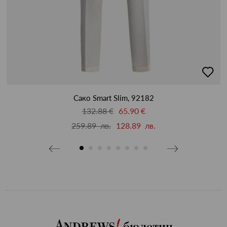
добав
в
люби
Сако Smart Slim, 92182
132.88 €
65.90 €
259.89 лв.
128.89 лв.
бюлетин