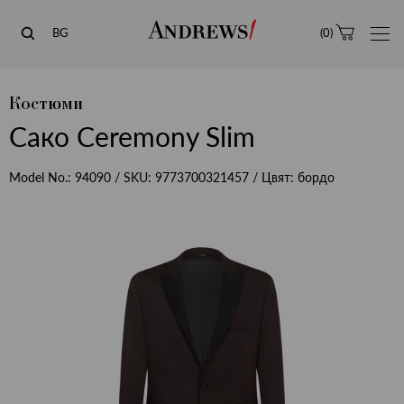
Andrews
BG
(
0
)
Костюми
Сако Ceremony Slim
Model No.:
94090
/ SKU:
9773700321457
/ Цвят:
бордо