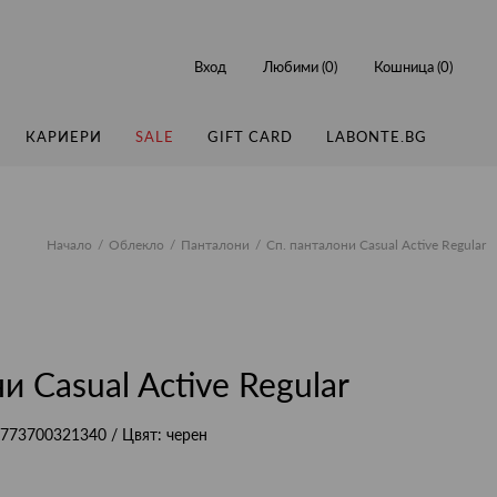
Вход
Любими (
0
)
Кошница (
0
)
КАРИЕРИ
SALE
GIFT CARD
LABONTE.BG
Начало
Облекло
Панталони
Сп. панталони Casual Active Regular
и Casual Active Regular
773700321340
/ Цвят:
черен