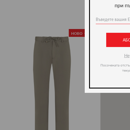
при п
ново -36%
АБ
Не
Посочената отстъ
теку