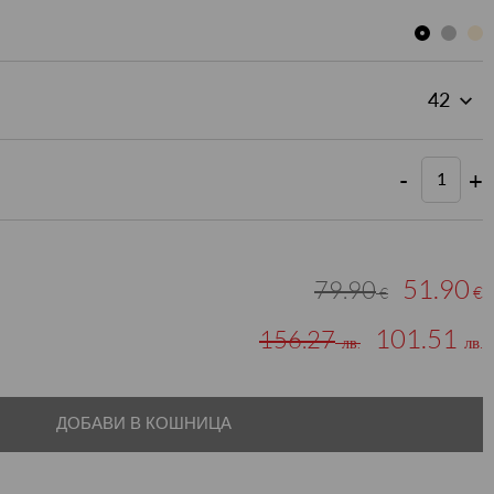
-
+
51.90
79.90
€
€
101.51
156.27
лв.
лв.
ДОБАВИ В КОШНИЦА