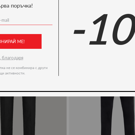
ърва поръчка!
-1
Ние препоръчваме
-49%
ОНИРАЙ МЕ!
, благодаря
пка не се комбинира с други
щи активности.