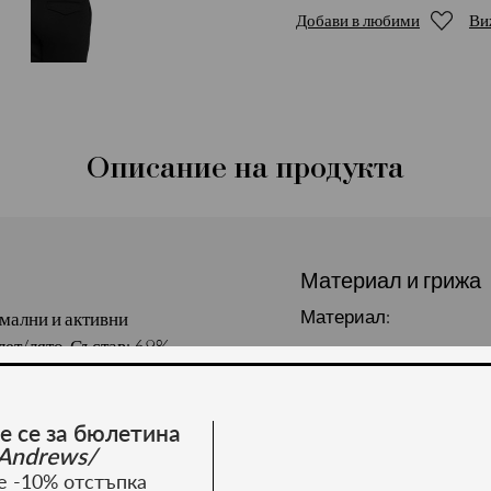
Добави в любими
Ви
Описание на продукта
Материал и грижа
Материал:
мални и активни
лет/лято. Състав: 69%
е се за бюлетина
Andrews/
е -10% отстъпка