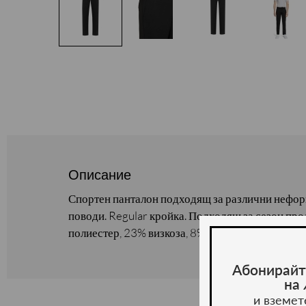
Описание
Спортен панталон подходящ за различни нефор
поводи. Regular кройка. Подходящ за сезон про
полиестер, 23% визкоза, 8% еластан.
Абонирайт
на
и вземет