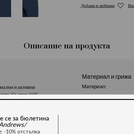
Добави в любими
Ви
Описание на продукта
Материал и грижа
Материал:
мални и активни
/лято. Състав: 88%
е се за бюлетина
Andrews/
е -10% отстъпка