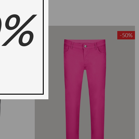
0%
ново -36%
-50%