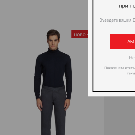
при п
ново -35%
АБ
Не
Посочената отстъ
теку