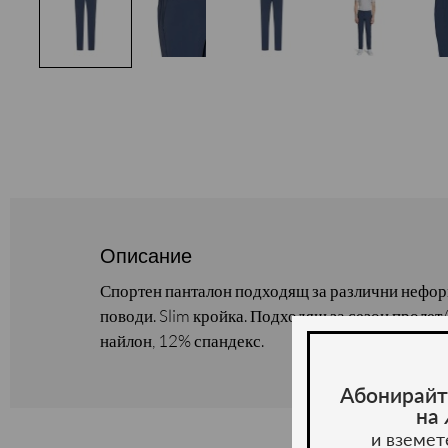
Описание
Спортен панталон подходящ за различни нефор
поводи. Slim кройка. Подходящ за сезон пролет
найлон, 12% спандекс.
Абонирайт
на
и вземет