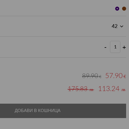
-
+
57.90
89.90
€
€
113.24
175.83
лв.
лв.
ДОБАВИ В КОШНИЦА