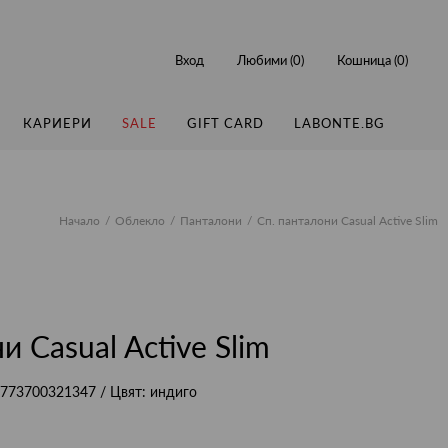
Вход
Любими (
0
)
Кошница (
0
)
КАРИЕРИ
SALE
GIFT CARD
LABONTE.BG
Начало
Облекло
Панталони
Сп. панталони Casual Active Slim
и Casual Active Slim
773700321347
/ Цвят:
индиго