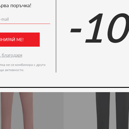
ърва поръчка!
-1
Ние препоръчваме
-50%
ОНИРАЙ МЕ!
, благодаря
пка не се комбинира с други
щи активности.