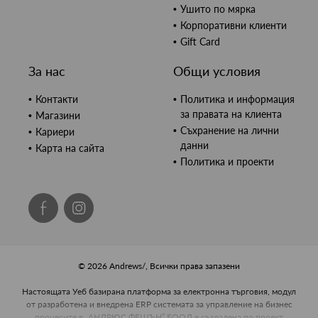
Ушито по мярка
Корпоративни клиенти
Gift Card
За нас
Общи условия
Контакти
Политика и информация
за правата на клиента
Магазини
Съхранение на лични
Кариери
данни
Карта на сайта
Политика и проекти
© 2026 Andrews/, Всички права запазени
Настоящата Уеб базирана платформа за електронна търговия, модул
от разработена и внедрена ERP системата за управление на бизнес
процесите в „АНДРЮС ФЕШЪН” ЕООД е създадена по проект