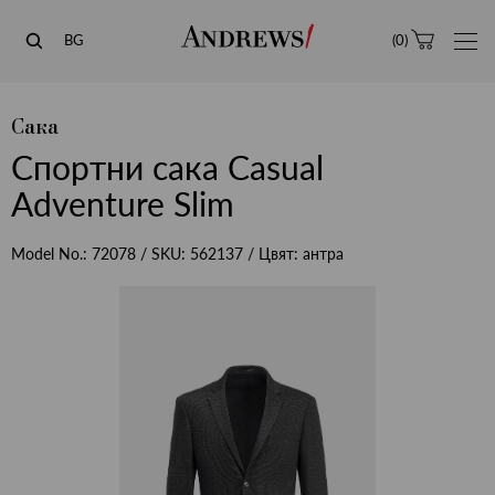
Andrews
BG
(
0
)
Сака
Спортни сака Casual
Adventure Slim
Model No.:
72078
/ SKU:
562137
/ Цвят:
антра