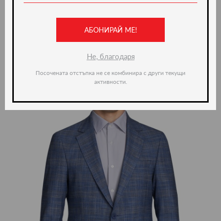
Ние препоръчваме
АБОНИРАЙ МЕ!
-35%
Не, благодаря
Посочената отстъпка не се комбинира с други текущи
активности.