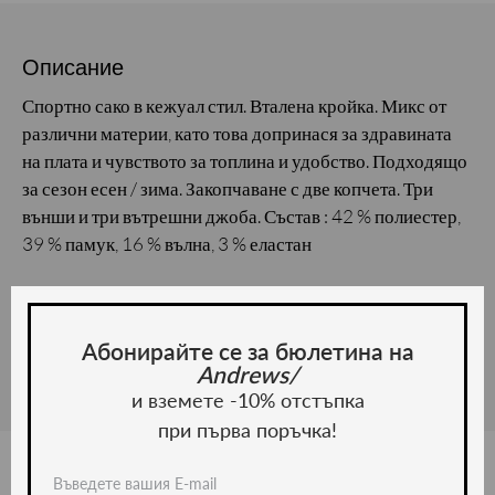
Описание
Спортно сако в кежуал стил. Вталена кройка. Микс от
различни материи, като това допринася за здравината
на плата и чувството за топлина и удобство. Подходящо
за сезон есен / зима. Закопчаване с две копчета. Три
външи и три вътрешни джоба. Състав : 42 % полиестер,
39 % памук, 16 % вълна, 3 % еластан
Материал и грижа
Материал:
Абонирайте се за бюлетина на
Andrews/
и вземете -10% отстъпка
при първа поръчка!