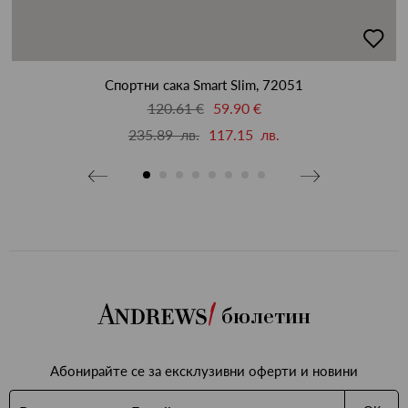
бави
добав
в
бими
люби
Спортни сака Smart Slim, 72051
120.61 €
59.90 €
235.89 лв.
117.15 лв.
бюлетин
Абонирайте се за ексклузивни оферти и новини