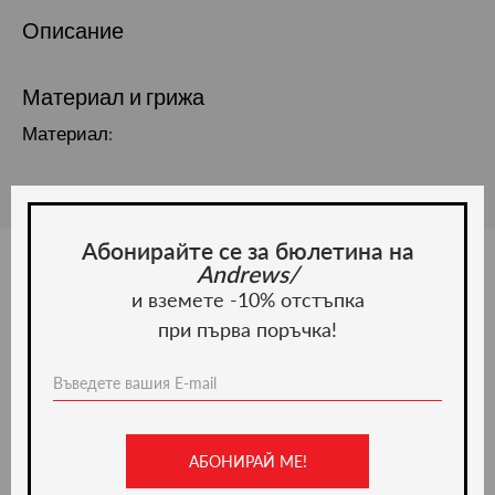
Описание
Материал и грижа
Материал:
Абонирайте се за бюлетина на
Andrews/
и вземете -10% отстъпка
Ние препоръчваме
при първа поръчка!
-50%
АБОНИРАЙ МЕ!