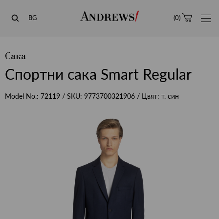
Andrews
BG
(
0
)
Сака
Спортни сака Smart Regular
Model No.:
72119
/ SKU:
9773700321906
/ Цвят:
т. син