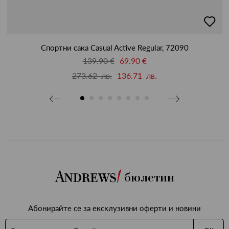
бави
добав
в
бими
люби
Спортни сака Casual Active Regular, 72090
139.90 €
69.90 €
273.62 лв.
136.71 лв.
бюлетин
Абонирайте се за ексклузивни оферти и новини