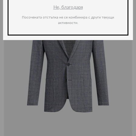
Не, благодаря
Посочената отстъпка не се комбинира с други текущи
активности.