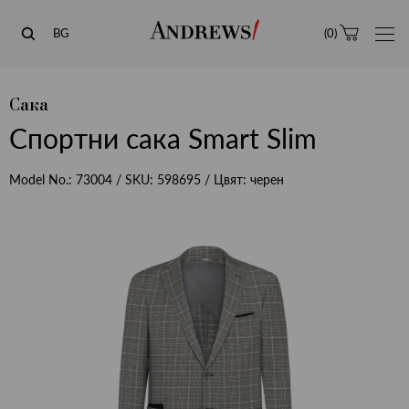
Andrews
BG
(
0
)
Сака
Спортни сака Smart Slim
Model No.:
73004
/ SKU:
598695
/ Цвят:
черен