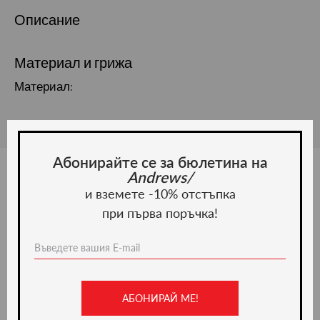
Описание
Материал и грижа
Материал:
Абонирайте се за бюлетина на
Andrews/
и вземете -10% отстъпка
Ние препоръчваме
при първа поръчка!
-50%
АБОНИРАЙ МЕ!