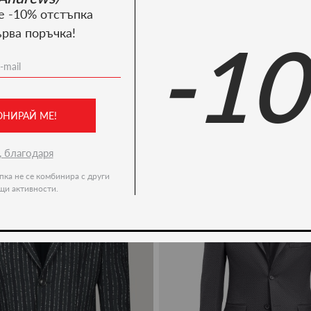
е -10% отстъпка
ърва поръчка!
-1
Ние препоръчваме
ОНИРАЙ МЕ!
-50%
, благодаря
пка не се комбинира с други
щи активности.