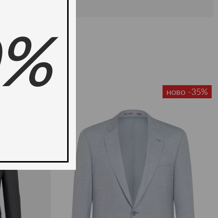
0%
-50%
ново -35%