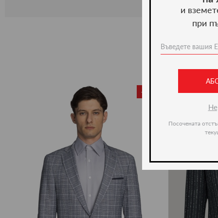
и вземет
при п
АБ
-35%
Не
Посочената отстъ
теку