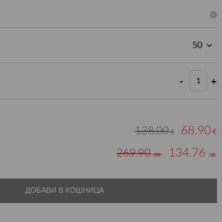
-
+
68.90
138.00
€
€
134.76
269.90
лв.
лв.
ДОБАВИ В КОШНИЦА