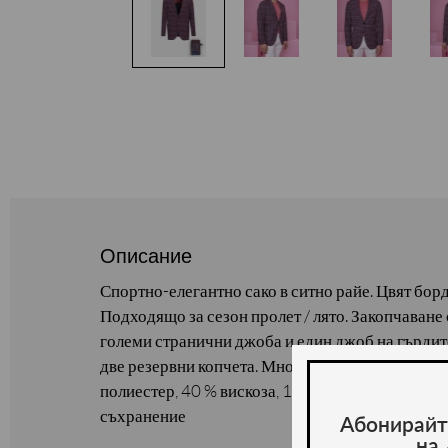
Описание
Спортно-елегантно сако в ситно райе. Цвят борд
Подходящо за сезон пролет / лято. Закопчаване 
големи странични джоба и един джоб на гърдит
две резервни копчета. Многоцветен, флорален ха
полиестер, 40 % вискоза, 10 % еластан. Предлага
съхранение
Абонирайт
на