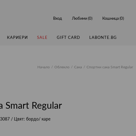
Вход
Любими (
0
)
Кошница (
0
)
КАРИЕРИ
SALE
GIFT CARD
LABONTE.BG
Начало
Облекло
Сака
Спортни сака Smart Regular
 Smart Regular
3087
/ Цвят:
бордо/ каре