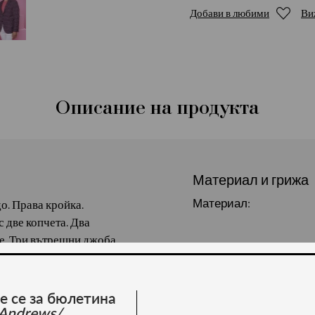
Добави в любими
Ви
Описание на продукта
Материал и грижа
Материал:
о. Права кройка.
с две копчета. Два
е. Три вътрешни джоба,
стар. Състав : 50 %
 се с торба за
е се за бюлетина
Andrews/