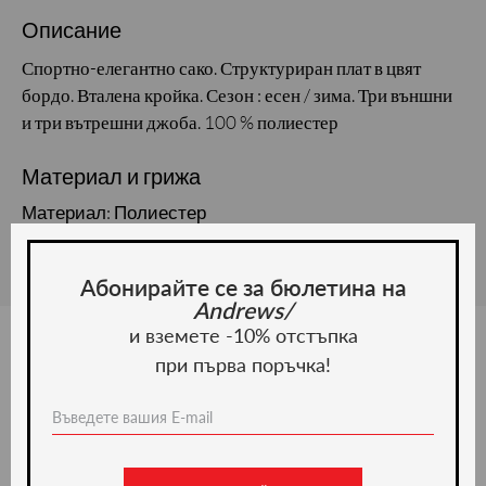
Описание
Спортно-елегантно сако. Структуриран плат в цвят
бордо. Вталена кройка. Сезон : есен / зима. Три външни
и три вътрешни джоба. 100 % полиестер
Материал и грижа
Материал: Полиестер
Абонирайте се за бюлетина на
Andrews/
и вземете -10% отстъпка
при първа поръчка!
Ние препоръчваме
-50%