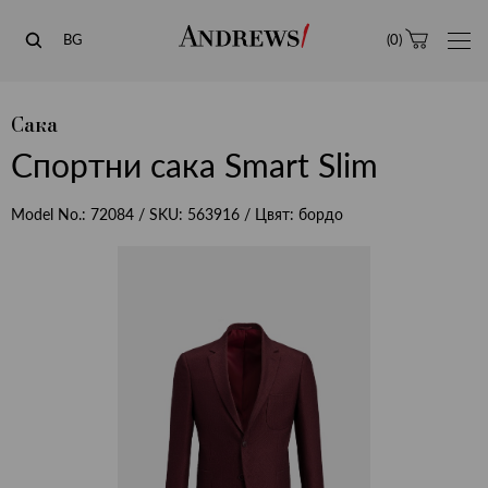
Andrews
BG
(
0
)
Сака
Спортни сака Smart Slim
Model No.:
72084
/ SKU:
563916
/ Цвят:
бордо