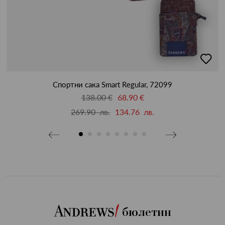
бави
добав
в
бими
люби
Спортни сака Smart Regular, 72099
138.00 €
68.90 €
269.90 лв.
134.76 лв.
бюлетин