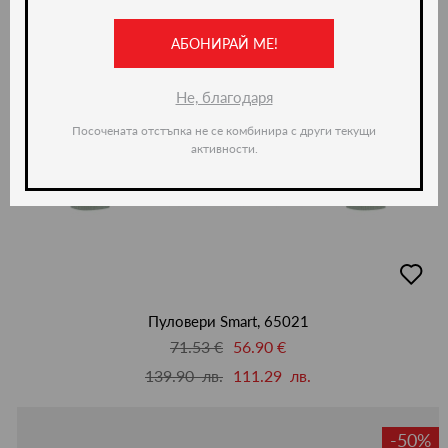
АБОНИРАЙ МЕ!
Не, благодаря
Посочената отстъпка не се комбинира с други текущи
активности.
добав
в
люби
Пуловери Smart, 65021
71.53 €
56.90 €
139.90 лв.
111.29 лв.
-50%