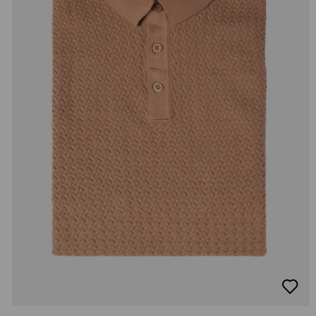
добав
в
люби