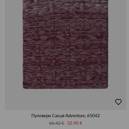
добав
в
люби
Пуловери Casual Adventure, 65042
66.42 €
32.90 €