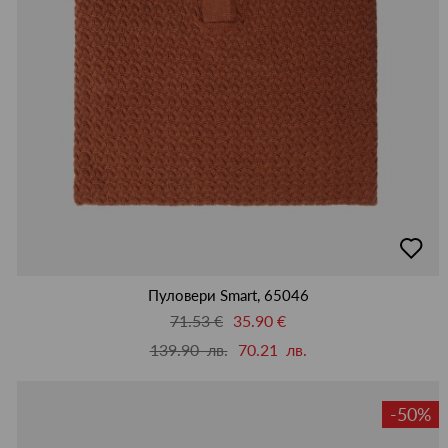
добав
в
люби
Пуловери Smart, 65046
71.53 €
35.90 €
139.90 лв.
70.21 лв.
-50%