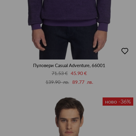
добав
в
люби
Пуловери Casual Adventure, 66001
71.53 €
45.90 €
139.90 лв.
89.77 лв.
ново -36%