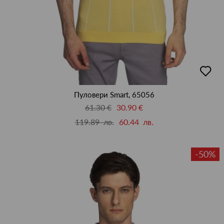
добав
в
люби
Пуловери Smart, 65056
61.30 €
30.90 €
119.89 лв.
60.44 лв.
-50%