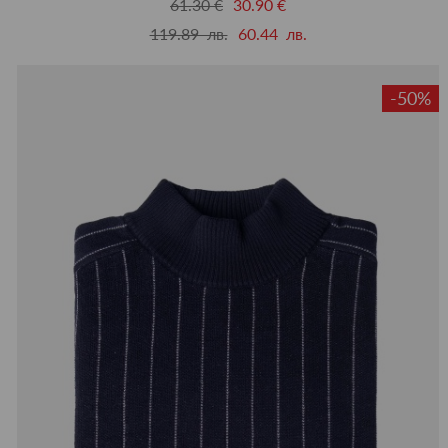
61.30 €
30.90 €
119.89 лв.
60.44 лв.
-50%