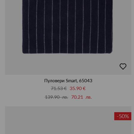
добав
в
люби
Пуловери Smart, 65043
71.53 €
35.90 €
139.90 лв.
70.21 лв.
-50%