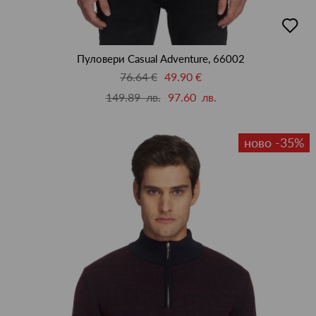
добав
в
люби
Пуловери Casual Adventure, 66002
76.64 €
49.90 €
149.89 лв.
97.60 лв.
ново -35%