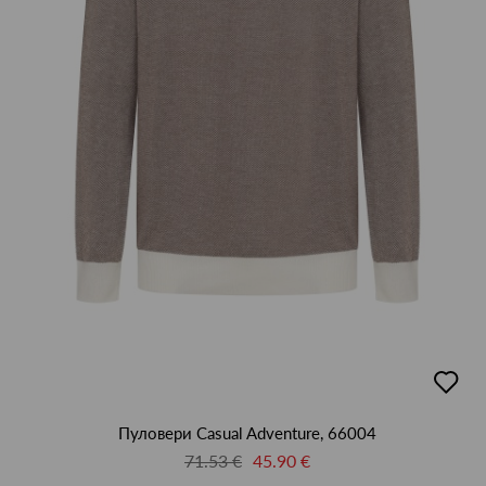
добав
в
люби
Пуловери Casual Adventure, 66004
71.53 €
45.90 €