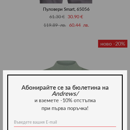
люби
Пуловери Smart, 65056
61.30 €
30.90 €
119.89 лв.
60.44 лв.
ново -20%
Абонирайте се за бюлетина на
Andrews/
и вземете -10% отстъпка
при първа поръчка!