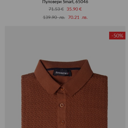
Пуловери Smart, 65046
71.53 €
35.90 €
139.90 лв.
70.21 лв.
-50%