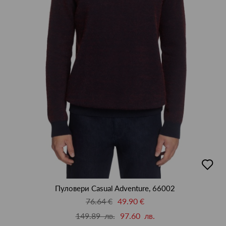
добав
в
люби
Пуловери Casual Adventure, 66002
76.64 €
49.90 €
149.89 лв.
97.60 лв.