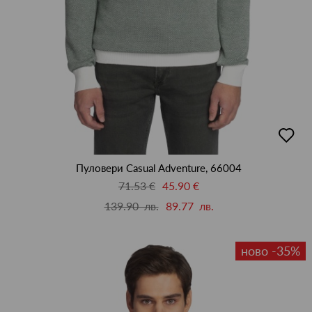
добав
в
люби
Пуловери Casual Adventure, 66004
71.53 €
45.90 €
139.90 лв.
89.77 лв.
ново -35%