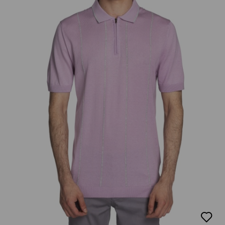
добав
в