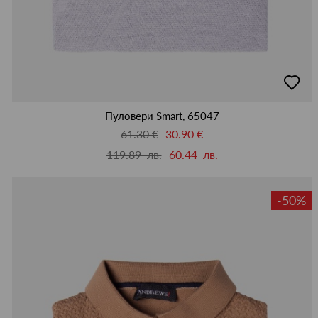
добав
в
люби
Пуловери Smart, 65047
61.30 €
30.90 €
119.89 лв.
60.44 лв.
-50%