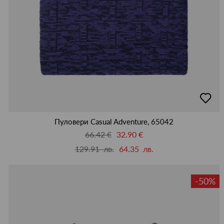
добав
в
люби
Пуловери Casual Adventure, 65042
66.42 €
32.90 €
129.91 лв.
64.35 лв.
-50%