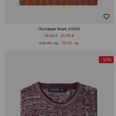
добав
в
люби
Пуловери Smart, 65043
71.53 €
35.90 €
139.90 лв.
70.21 лв.
-50%