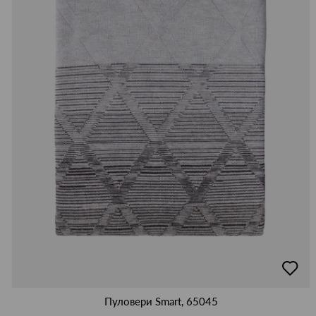
добав
в
люби
Пуловери Smart, 65045