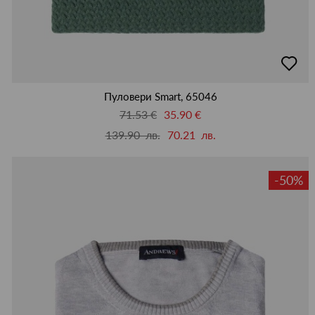
добав
в
люби
Пуловери Smart, 65046
71.53 €
35.90 €
139.90 лв.
70.21 лв.
-50%