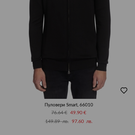
добав
в
люби
Пуловери Smart, 66010
76.64 €
49.90 €
149.89 лв.
97.60 лв.