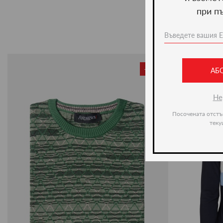
при п
-50%
АБ
Не
Посочената отстъ
теку