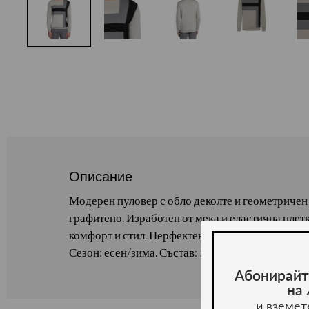
Описание
Модерен пуловер с обло деколте и геометричен 
графитено. Изработен от мека и еластична плет
комфорт и стил. Перфектен за ежедневна визия 
Сезон: есен/зима. Състав: 50% памук, 50% акри
Абонирайт
на
и вземет