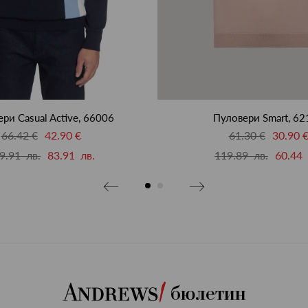
ри Casual Active, 66006
Пуловери Smart, 62
66.42 €
42.90 €
61.30 €
30.90 
9.91 лв.
83.91 лв.
119.89 лв.
60.44 
бюлетин