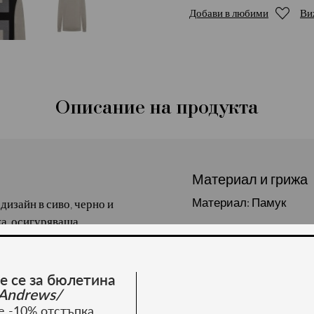
Добави в любими
Ви
Описание на продукта
Материал и грижа
Материал: Памук
дизайн в сиво, черно и
ка, осигуряваща
с модерен акцент.
л.
е се за бюлетина
Andrews/
е -10% отстъпка