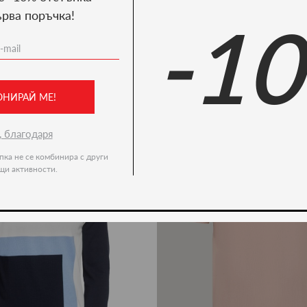
ърва поръчка!
-1
Ние препоръчваме
ново -35%
ОНИРАЙ МЕ!
, благодаря
пка не се комбинира с други
щи активности.