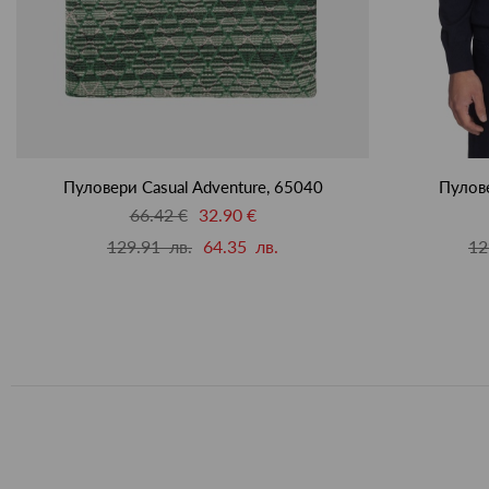
Пуловери Casual Adventure, 65040
Пулове
66.42 €
32.90 €
129.91 лв.
64.35 лв.
12