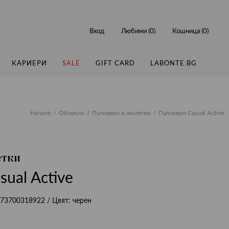
Вход
Любими (
0
)
Кошница (
0
)
КАРИЕРИ
SALE
GIFT CARD
LABONTE.BG
Начало
Облекло
Пуловери и жилетки
Пуловери Casual Active
етки
ual Active
73700318922
/ Цвят:
черен