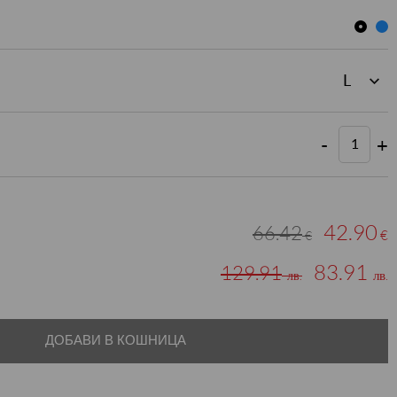
-
+
42.90
66.42
€
€
83.91
129.91
лв.
лв.
ДОБАВИ В КОШНИЦА