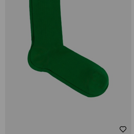
добав
в