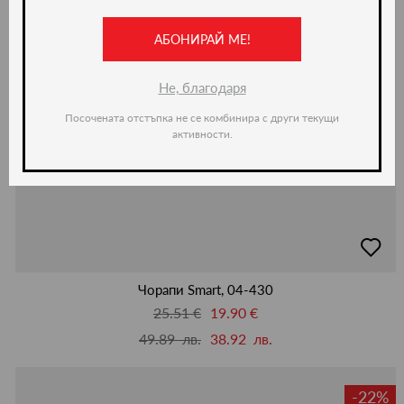
АБОНИРАЙ МЕ!
Не, благодаря
Посочената отстъпка не се комбинира с други текущи
активности.
добав
в
люби
Чорапи Smart, 04-430
25.51 €
19.90 €
49.89 лв.
38.92 лв.
-22%