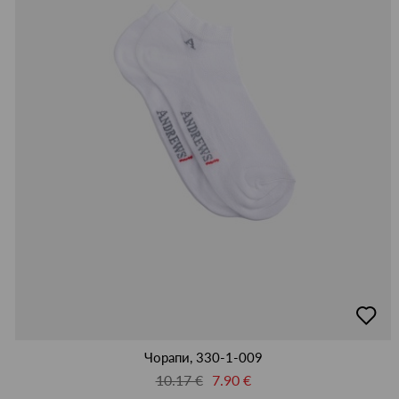
добав
в
люби
Чорапи, 330-1-009
10.17 €
7.90 €