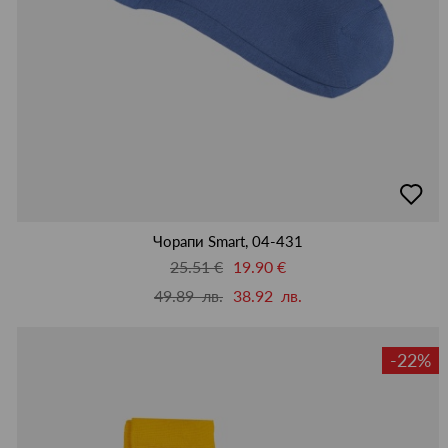
добав
в
люби
Чорапи Smart, 04-431
25.51 €
19.90 €
49.89 лв.
38.92 лв.
-22%