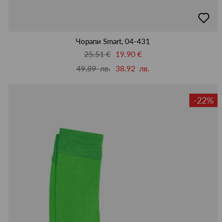
добав
в
люби
Чорапи Smart, 04-431
25.51 €
19.90 €
49.89 лв.
38.92 лв.
-22%