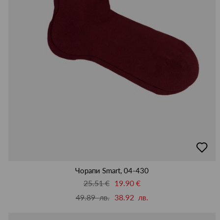
добав
в
люби
Чорапи Smart, 04-430
25.51 €
19.90 €
49.89 лв.
38.92 лв.