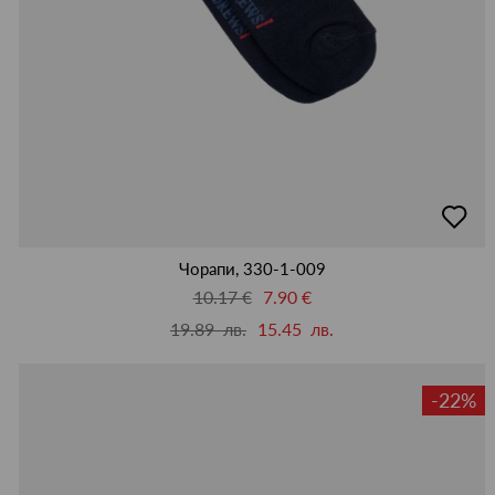
добав
в
люби
Чорапи, 330-1-009
10.17 €
7.90 €
19.89 лв.
15.45 лв.
-22%