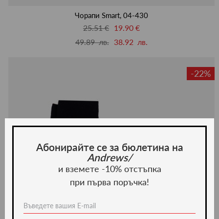
люби
Чорапи Smart, 04-430
25.51 €
19.90 €
49.89 лв.
38.92 лв.
-22%
Абонирайте се за бюлетина на
Andrews/
и вземете -10% отстъпка
при първа поръчка!