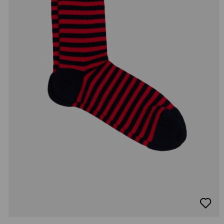
добав
в
люби