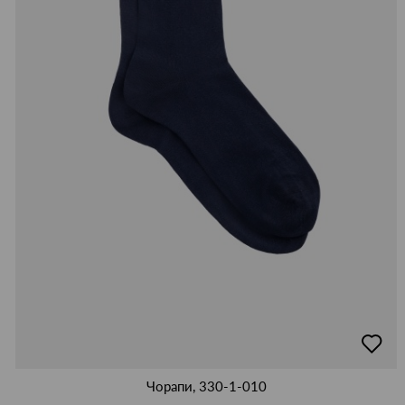
добав
в
люби
Чорапи, 330-1-010