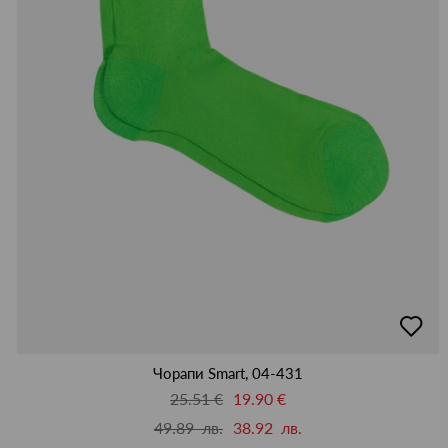
добав
в
люби
Чорапи Smart, 04-431
25.51 €
19.90 €
49.89 лв.
38.92 лв.