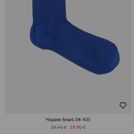
добав
в
люби
Чорапи Smart, 04-431
25.51 €
19.90 €