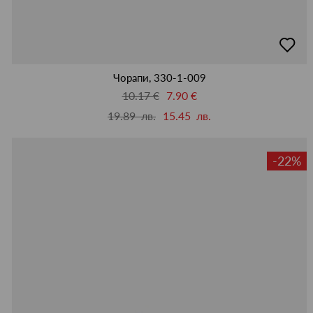
добав
в
люби
Чорапи, 330-1-009
10.17 €
7.90 €
19.89 лв.
15.45 лв.
-22%