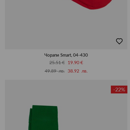
добав
в
люби
Чорапи Smart, 04-430
25.51 €
19.90 €
49.89 лв.
38.92 лв.
-22%