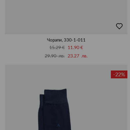
добав
в
люби
Чорапи, 330-1-011
15.29 €
11.90 €
29.90 лв.
23.27 лв.
-22%