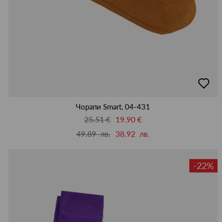
добав
в
люби
Чорапи Smart, 04-431
25.51 €
19.90 €
49.89 лв.
38.92 лв.
-22%