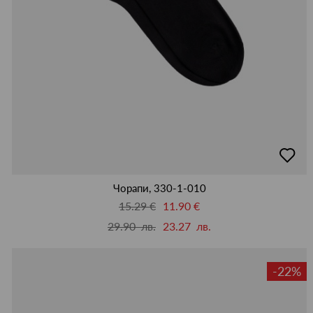
добав
в
люби
Чорапи, 330-1-010
15.29 €
11.90 €
29.90 лв.
23.27 лв.
-22%