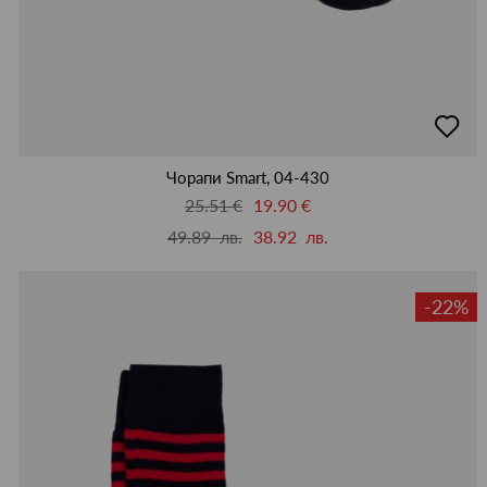
добав
в
люби
Чорапи Smart, 04-430
25.51 €
19.90 €
49.89 лв.
38.92 лв.
-22%