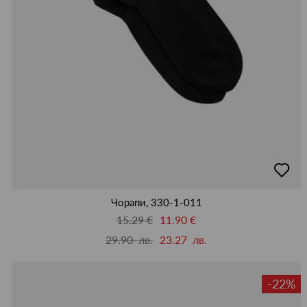
добав
в
люби
Чорапи, 330-1-011
15.29 €
11.90 €
29.90 лв.
23.27 лв.
-22%