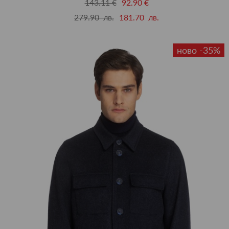
143.11 €
92.90 €
279.90 лв.
181.70 лв.
ново -35%