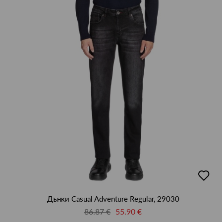
добав
в
люби
Дънки Casual Adventure Regular, 29030
86.87 €
55.90 €