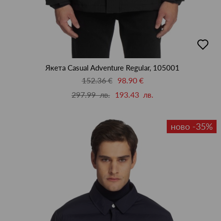
добав
в
люби
Якета Casual Adventure Regular, 105001
152.36 €
98.90 €
297.99 лв.
193.43 лв.
ново -35%