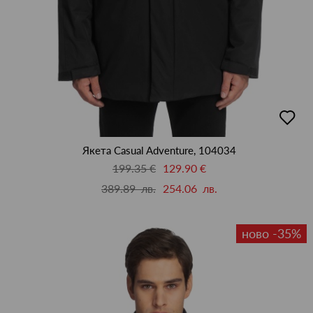
добав
в
люби
Якета Casual Adventure, 104034
199.35 €
129.90 €
389.89 лв.
254.06 лв.
ново -35%