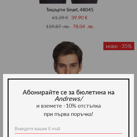
люби
Тишърти Smart, 48045
61.29 €
39.90 €
119.87 лв.
78.04 лв.
ново -35%
Абонирайте се за бюлетина на
Andrews/
и вземете -10% отстъпка
при първа поръчка!