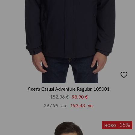
добав
в
люби
Якета Casual Adventure Regular, 105001
152.36 €
98.90 €
297.99 лв.
193.43 лв.
ново -35%