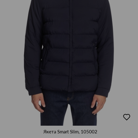
добав
в
люби
Якета Smart Slim, 105002