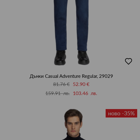
добав
в
люби
Дънки Casual Adventure Regular, 29029
81.76 €
52.90 €
159.91 лв.
103.46 лв.
ново -35%