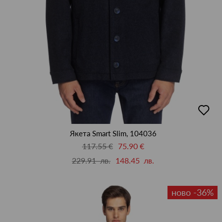
добав
в
люби
Якета Smart Slim, 104036
117.55 €
75.90 €
229.91 лв.
148.45 лв.
ново -36%