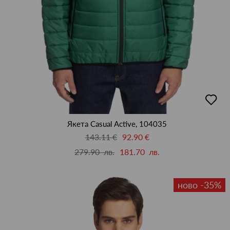
добав
в
люби
Якета Casual Active, 104035
143.11 €
92.90 €
279.90 лв.
181.70 лв.
ново -35%