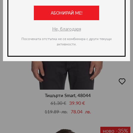
АБОНИРАЙ МЕ!
Не, благодаря
Посочената отстъпка не се комбинира с други текущи
активности.
добав
в
люби
Тишърти Smart, 48044
61.30 €
39.90 €
119.89 лв.
78.04 лв.
ново -35%