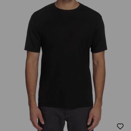
добав
в