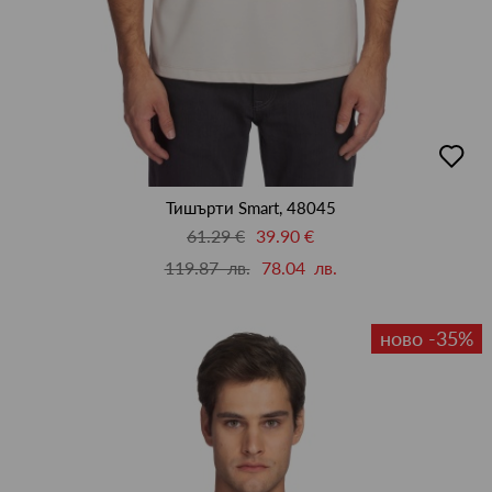
добав
в
люби
Тишърти Smart, 48045
61.29 €
39.90 €
119.87 лв.
78.04 лв.
ново -35%