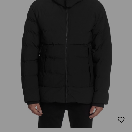
добав
в
люби