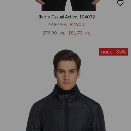
в
люби
Якета Casual Active, 104032
143.11 €
92.90 €
279.90 лв.
181.70 лв.
ново -35%