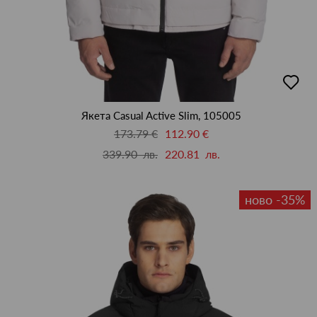
добав
в
люби
Якета Casual Active Slim, 105005
173.79 €
112.90 €
339.90 лв.
220.81 лв.
ново -35%