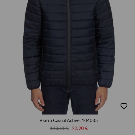
XL
XXL
XXXL
XXXXL
М
добав
в
люби
Якета Casual Active, 104035
143.11 €
92.90 €