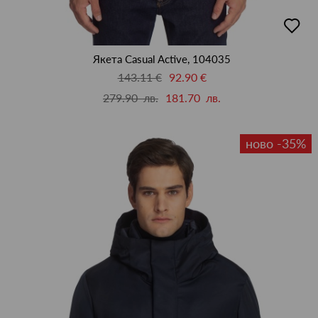
добав
в
люби
Якета Casual Active, 104035
143.11 €
92.90 €
279.90 лв.
181.70 лв.
ново -35%