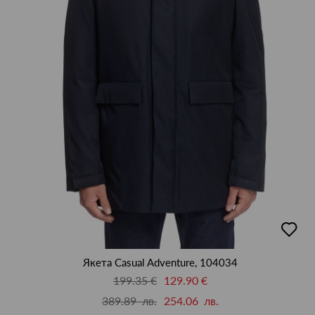
добав
в
люби
Якета Casual Adventure, 104034
199.35 €
129.90 €
389.89 лв.
254.06 лв.