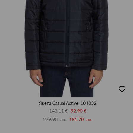
добав
в
люби
Якета Casual Active, 104032
143.11 €
92.90 €
279.90 лв.
181.70 лв.