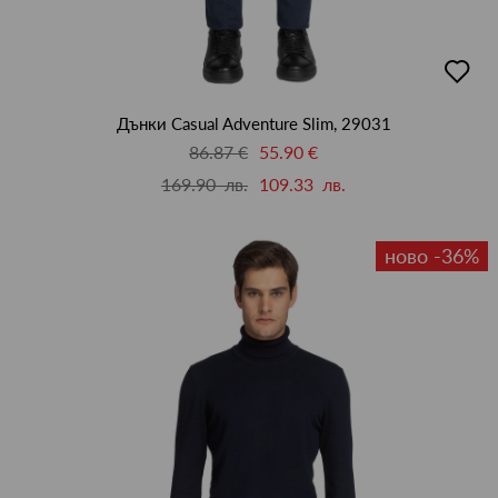
добав
в
люби
Дънки Casual Adventure Slim, 29031
86.87 €
55.90 €
169.90 лв.
109.33 лв.
ново -36%