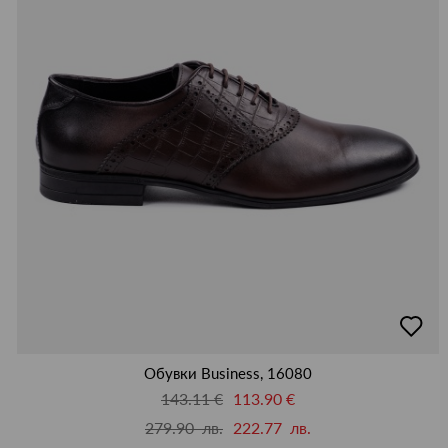
добав
в
люби
Обувки Business, 16080
143.11 €
113.90 €
279.90 лв.
222.77 лв.