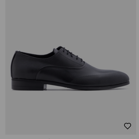
добав
в
люби