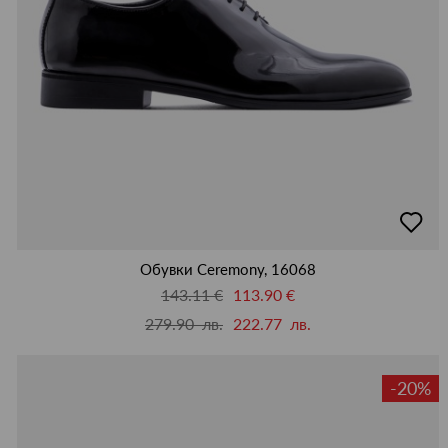
добав
в
люби
Обувки Ceremony, 16068
143.11 €
113.90 €
279.90 лв.
222.77 лв.
-20%