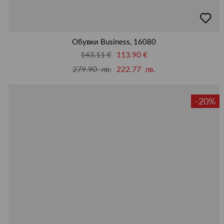
добав
в
люби
Обувки Business, 16080
143.11 €
113.90 €
279.90 лв.
222.77 лв.
-20%