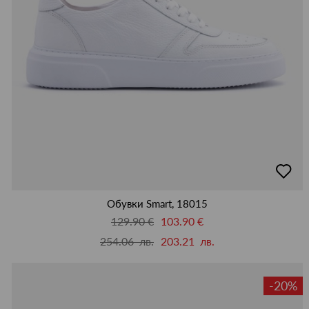
добав
в
люби
Обувки Smart, 18015
129.90 €
103.90 €
254.06 лв.
203.21 лв.
-20%