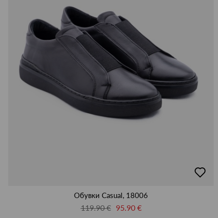
добав
в
люби
Обувки Casual, 18006
119.90 €
95.90 €