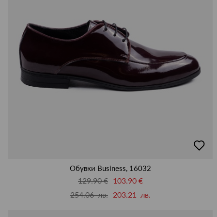
добав
в
люби
Обувки Business, 16032
129.90 €
103.90 €
254.06 лв.
203.21 лв.