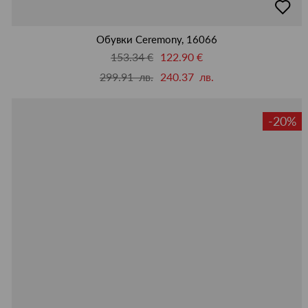
в
люби
Обувки Ceremony, 16066
153.34 €
122.90 €
299.91 лв.
240.37 лв.
-20%