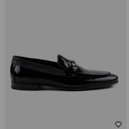
добав
в