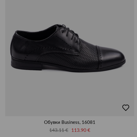
добав
в
люби
Обувки Business, 16081
143.11 €
113.90 €