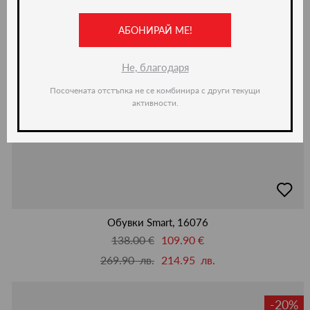
АБОНИРАЙ МЕ!
Не, благодаря
Посочената отстъпка не се комбинира с други текущи
активности.
добав
в
люби
Обувки Smart, 16076
138.00 €
109.90 €
269.90 лв.
214.95 лв.
-20%