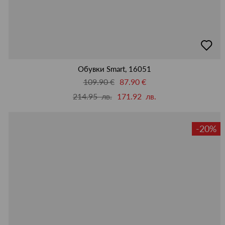
добав
в
люби
Обувки Smart, 16051
109.90 €
87.90 €
214.95 лв.
171.92 лв.
-20%