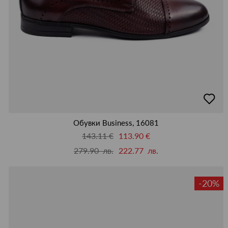
добав
в
люби
Обувки Business, 16081
143.11 €
113.90 €
279.90 лв.
222.77 лв.
-20%