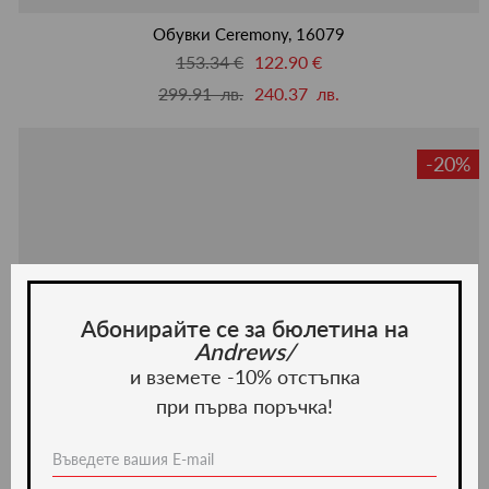
люби
Обувки Ceremony, 16079
153.34 €
122.90 €
299.91 лв.
240.37 лв.
-20%
Абонирайте се за бюлетина на
Andrews/
и вземете -10% отстъпка
при първа поръчка!