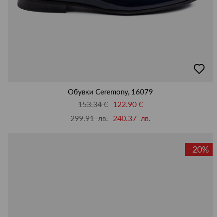
добав
в
люби
Обувки Ceremony, 16079
153.34 €
122.90 €
299.91 лв.
240.37 лв.
-20%