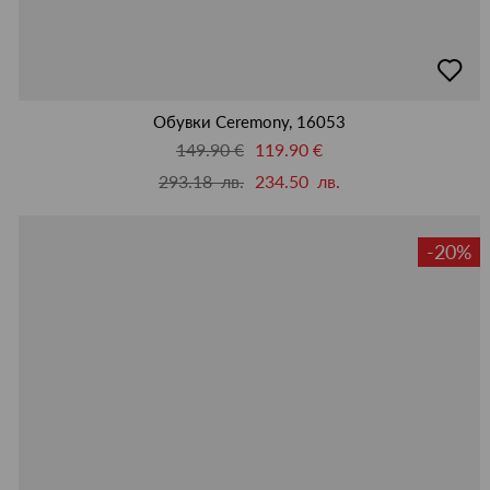
добав
в
люби
Обувки Ceremony, 16053
149.90 €
119.90 €
293.18 лв.
234.50 лв.
-20%