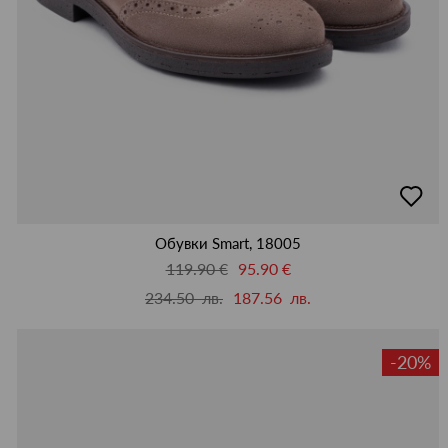
добав
в
люби
Обувки Smart, 18005
119.90 €
95.90 €
234.50 лв.
187.56 лв.
-20%