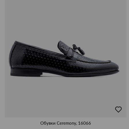
добав
в
люби
Обувки Ceremony, 16066