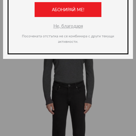
АБОНИРАЙ МЕ!
ново -35%
Не, благодаря
Посочената отстъпка не се комбинира с други текущи
активности.