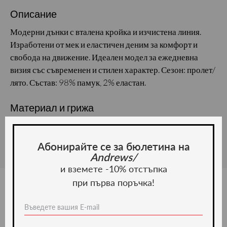
Описание
Модерни дънки с вталена кройка и изчистена линия.
Изработени от мек и еластичен деним за комфорт и
свобода на движение. Идеален модел за ежедневна
визия със съвременен и стилен характер. Сезон: пролет/
лято. Състав: 98% памук, 2% еластан.
Материал и грижа
Материал:
Абонирайте се за бюлетина на
Andrews/
и вземете -10% отстъпка
при първа поръчка!
Ние препоръчваме