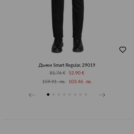
добав
бави
в
люби
бими
Дънки Smart Regular, 29019
81.76 €
52.90 €
159.91 лв.
103.46 лв.