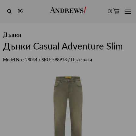
Andrews
BG
(
0
)
Дънки
Дънки Casual Adventure Slim
Model No.:
28044
/ SKU:
598918
/ Цвят:
хаки