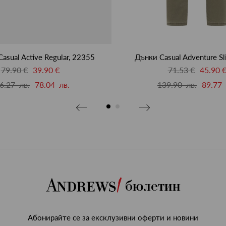
asual Active Regular, 22355
Дънки Casual Adventure S
79.90 €
39.90 €
71.53 €
45.90 
6.27 лв.
78.04 лв.
139.90 лв.
89.77 
бюлетин
Абонирайте се за ексклузивни оферти и новини