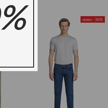
0%
-36%
ново -36%