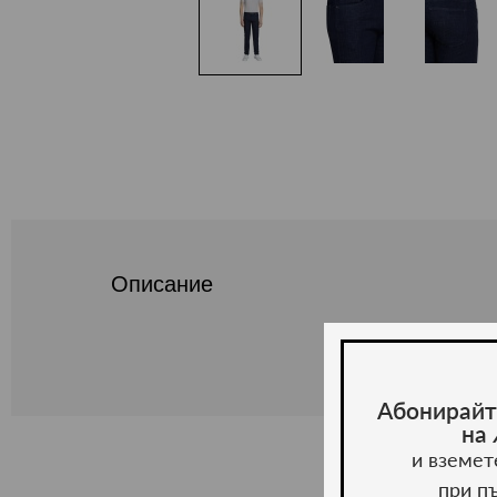
Описание
Абонирайт
на
и вземет
при п