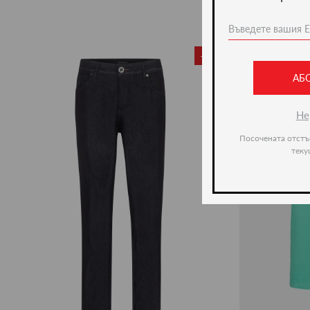
-35%
АБ
Не
Посочената отстъ
теку