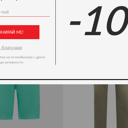
-1
Ние препоръчваме
-50%
ОНИРАЙ МЕ!
, благодаря
пка не се комбинира с други
щи активности.