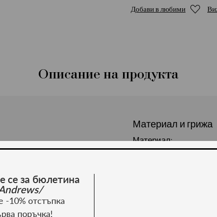
Добави в любими
Ви
Описание на продукта
Материал и грижа
Материал:
е се за бюлетина
Andrews/
е -10% отстъпка
ърва поръчка!