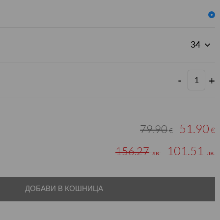
-
+
51.90
79.90
€
€
101.51
156.27
лв.
лв.
ДОБАВИ В КОШНИЦА