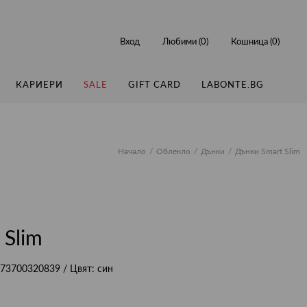
Вход
Любими (
0
)
Кошница (
0
)
КАРИЕРИ
SALE
GIFT CARD
LABONTE.BG
Начало
Облекло
Дънки
Дънки Smart Slim
 Slim
73700320839
/ Цвят:
син