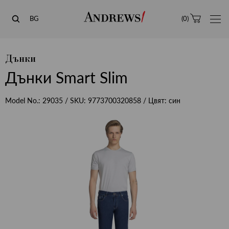
Andrews
BG
(
0
)
Дънки
Дънки Smart Slim
Model No.:
29035
/ SKU:
9773700320858
/ Цвят:
син