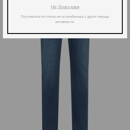
Не, благодаря
Посочената отстъпка не се комбинира с други текущи
активности.