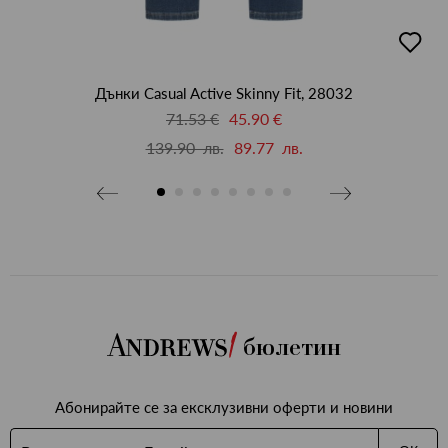
бави
добав
в
бими
люби
Дънки Casual Active Skinny Fit, 28032
71.53 €
45.90 €
139.90 лв.
89.77 лв.
бюлетин
Абонирайте се за ексклузивни оферти и новини