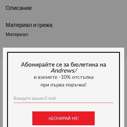
Описание
Материал и грижа
Материал:
Абонирайте се за бюлетина на
Andrews/
и вземете -10% отстъпка
Ние препоръчваме
при първа поръчка!
-36%
АБОНИРАЙ МЕ!