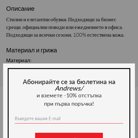
Описание
Стилни и елегантни обувки. Подходящи за бизнес
срещи, официални поводи или ежедневието в офиса.
Подходящи за всички сезони. 100% естествена кожа.
Материал и грижа
Материал:
Абонирайте се за бюлетина на
Andrews/
и вземете -10% отстъпка
при първа поръчка!
Ние препоръчваме
-20%