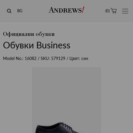
Andrews
BG
(
0
)
Официални обувки
Обувки Business
Model No.:
16082
/ SKU:
579129
/ Цвят:
син