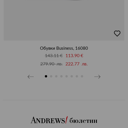
бави
добав
в
бими
люби
Обувки Business, 16080
143.11 €
113.90 €
279.90 лв.
222.77 лв.
бюлетин