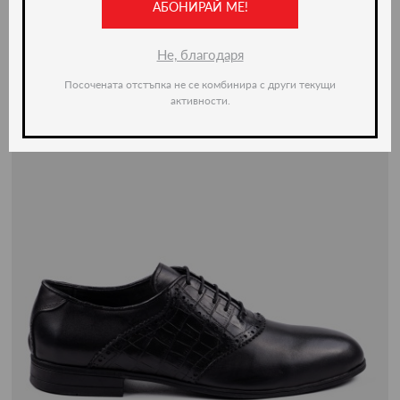
АБОНИРАЙ МЕ!
Не, благодаря
Посочената отстъпка не се комбинира с други текущи
активности.