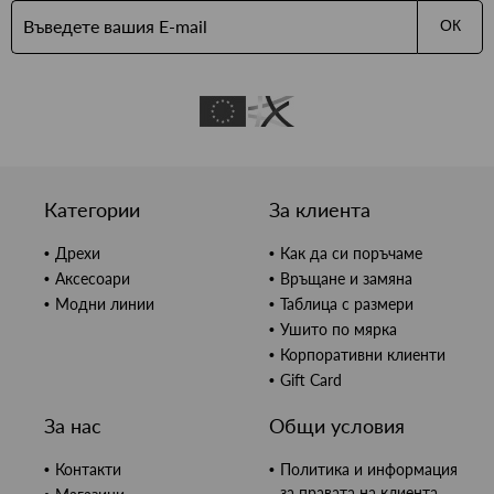
ОК
Категории
За клиента
Дрехи
Как да си поръчаме
Аксесоари
Връщане и замяна
Модни линии
Таблица с размери
Ушито по мярка
Корпоративни клиенти
Gift Card
За нас
Общи условия
Контакти
Политика и информация
за правата на клиента