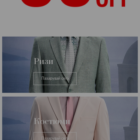
Категории
Ризи
Пазарувай сега
Костюми
Пазарувай сега