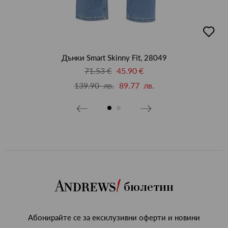
бави
добав
в
бими
люби
Дънки Smart Skinny Fit, 28049
71.53 €
45.90 €
139.90 лв.
89.77 лв.
бюлетин
Абонирайте се за ексклузивни оферти и новини