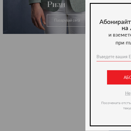
Ризи
Абонирайт
Пазарувай сега
на
и вземет
при п
АБ
Не
Посочената отстъ
теку