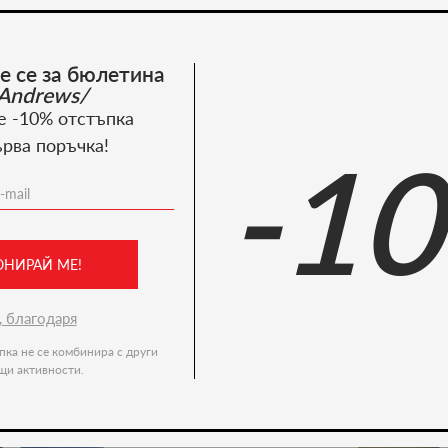
Костюми
е се за бюлетина
Пазарувай сега
Andrews/
е -10% отстъпка
ърва поръчка!
-1
Recommended products
-36%
ОНИРАЙ МЕ!
, благодаря
пка не се комбинира с други
щи активности.