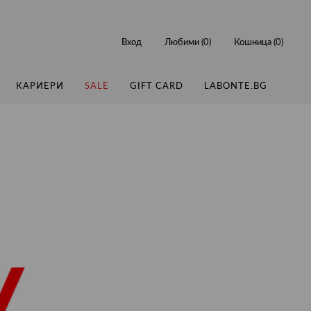
Вход
Любими (
0
)
Кошница (
0
)
КАРИЕРИ
SALE
GIFT CARD
LABONTE.BG