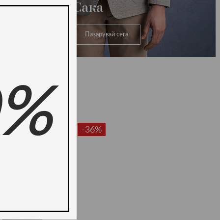
Сака
Пазарувай сега
0%
-36%