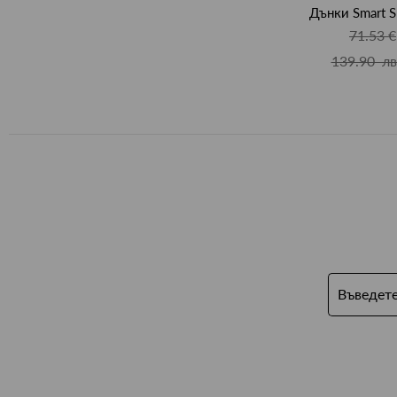
Дънки Smart S
71.53 €
139.90 лв