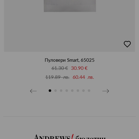
бави
добав
в
бими
люби
Пуловери Smart, 65025
61.30 €
30.90 €
119.89 лв.
60.44 лв.
бюлетин