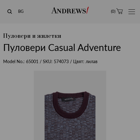
Andrews
BG
(
0
)
Пуловери и жилетки
Пуловери Casual Adventure
Model No.:
65001
/ SKU:
574073
/ Цвят:
лилав