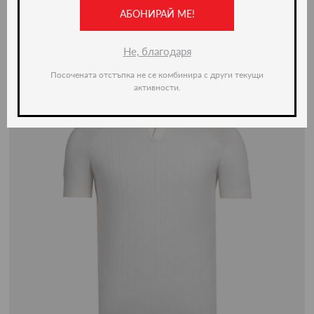
-50%
АБОНИРАЙ МЕ!
Не, благодаря
Посочената отстъпка не се комбинира с други текущи
активности.