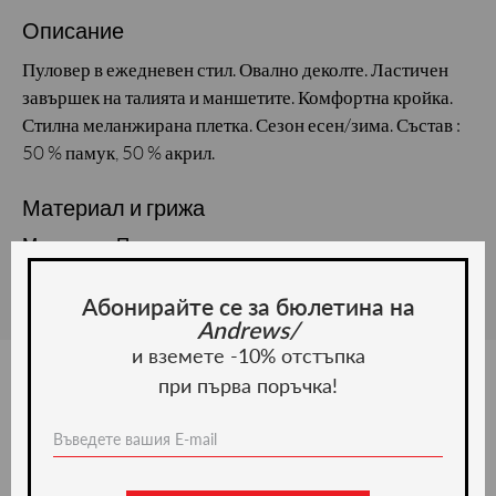
Описание
Пуловер в ежедневен стил. Овално деколте. Ластичен
завършек на талията и маншетите. Комфортна кройка.
Стилна меланжирана плетка. Сезон есен/зима. Състав :
50 % памук, 50 % акрил.
Материал и грижа
Материал: Памук
Абонирайте се за бюлетина на
Andrews/
и вземете -10% отстъпка
при първа поръчка!
Ние препоръчваме