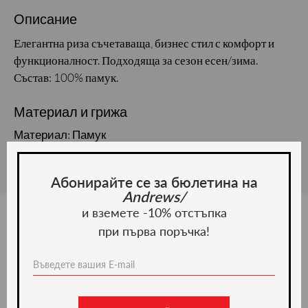
Описание
Елегантна риза съчетаваща, бизнес стил с комфорт и
функционалност. Подходяща за сезон есен/зима.
Състав: 100% памук.
Материал и грижа
Материал: Памук
Абонирайте се за бюлетина на
Andrews/
и вземете -10% отстъпка
при първа поръчка!
Ние препоръчваме
-50%