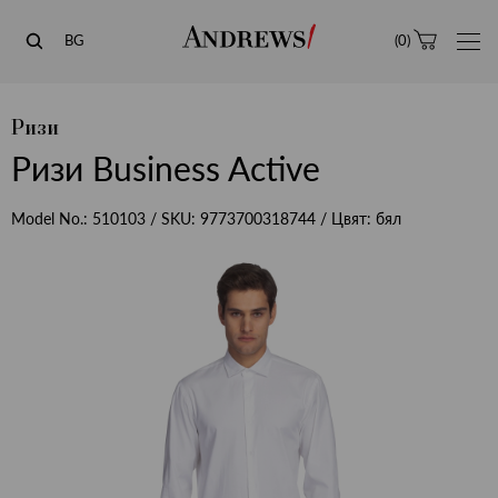
Andrews
BG
(
0
)
Ризи
Ризи Business Active
Model No.:
510103
/ SKU:
9773700318744
/ Цвят:
бял