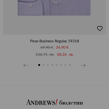
бави
добав
в
бими
люби
Ризи Business Regular, 59318
69.90 €
34.90 €
136.71 лв.
68.26 лв.
бюлетин