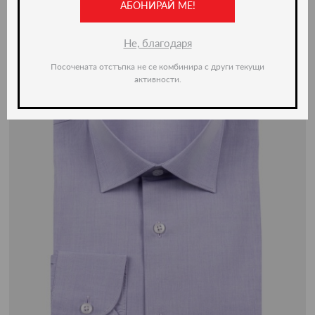
АБОНИРАЙ МЕ!
Не, благодаря
Посочената отстъпка не се комбинира с други текущи
активности.