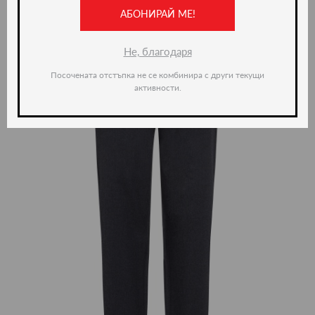
ново -35%
АБОНИРАЙ МЕ!
Не, благодаря
Посочената отстъпка не се комбинира с други текущи
активности.