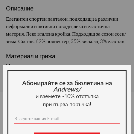
Описание
Елегантен спортен панталон, подходящ за различни
неформални и активни поводи, лека и еластична
материя. Леко вталена кройка. Подходящ за сезон есен/
зима. Състав: 62% полиестер, 35% вискоза, 3% еластан.
Материал и грижа
Материал:
Абонирайте се за бюлетина на
Andrews/
и вземете -10% отстъпка
при първа поръчка!
Ние препоръчваме