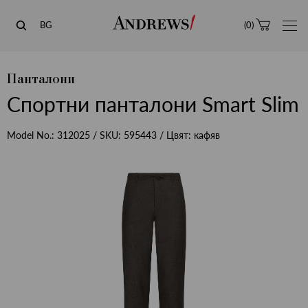
Andrews
BG
(
0
)
Панталони
Спортни панталони Smart Slim
Model No.:
312025
/ SKU:
595443
/ Цвят:
кафяв