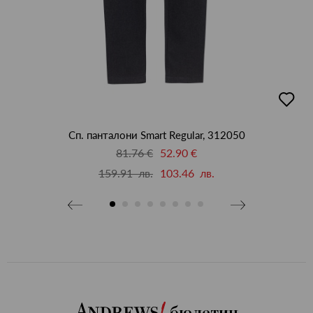
бави
добав
в
бими
люби
Сп. панталони Smart Regular, 312050
81.76 €
52.90 €
159.91 лв.
103.46 лв.
бюлетин