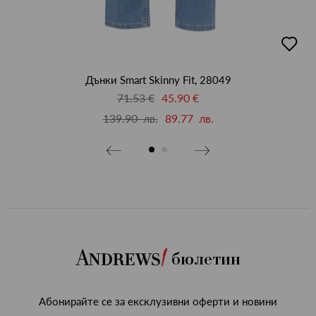
бави
добав
в
бими
люби
Дънки Smart Skinny Fit, 28049
71.53 €
45.90 €
139.90 лв.
89.77 лв.
бюлетин
Абонирайте се за ексклузивни оферти и новини