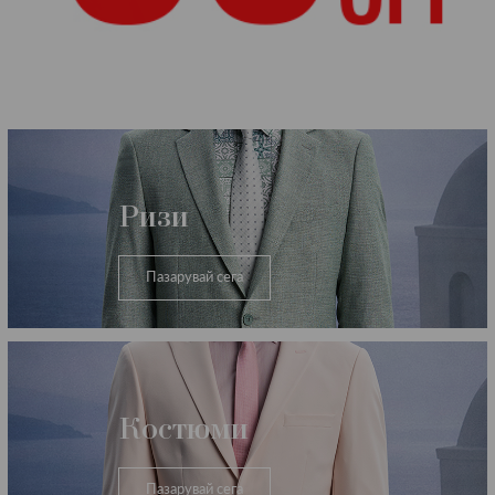
Категории
Ризи
Пазарувай сега
Костюми
Пазарувай сега