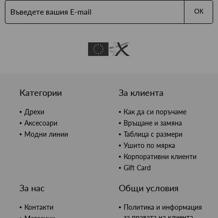
ОК
Категории
За клиента
Дрехи
Как да си поръчаме
Аксесоари
Връщане и замяна
Модни линии
Таблица с размери
Ушито по мярка
Корпоративни клиенти
Gift Card
За нас
Общи условия
Контакти
Политика и информация
за правата на клиента