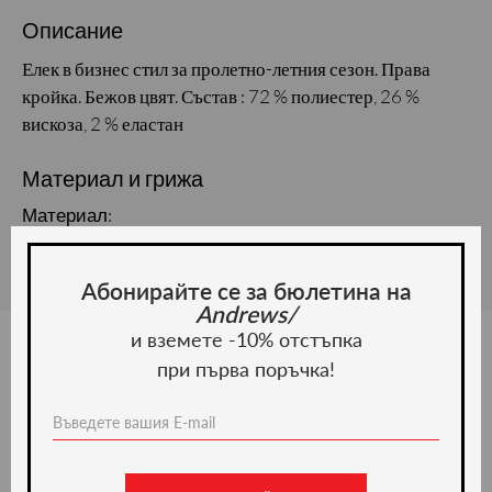
Описание
Елек в бизнес стил за пролетно-летния сезон. Права
кройка. Бежов цвят. Състав : 72 % полиестер, 26 %
вискоза, 2 % еластан
Материал и грижа
Материал:
Абонирайте се за бюлетина на
Andrews/
и вземете -10% отстъпка
при първа поръчка!
Ние препоръчваме
-51%