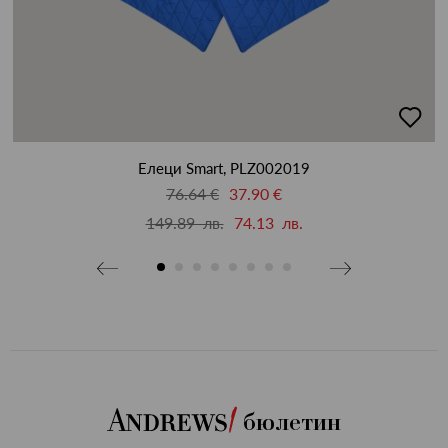
бави
добав
в
бими
люби
Елеци Smart, PLZ002019
76.64 €
37.90 €
149.89 лв.
74.13 лв.
бюлетин