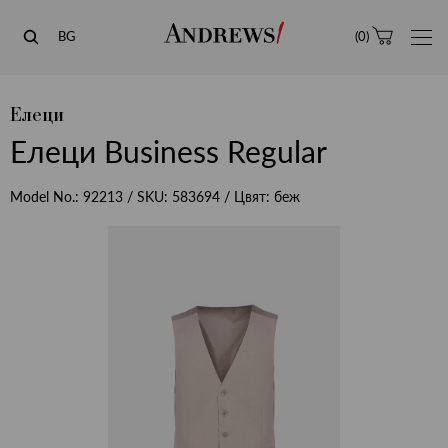
Andrews
BG
(
0
)
Елеци
Елеци Business Regular
Model No.:
92213
/ SKU:
583694
/ Цвят:
беж