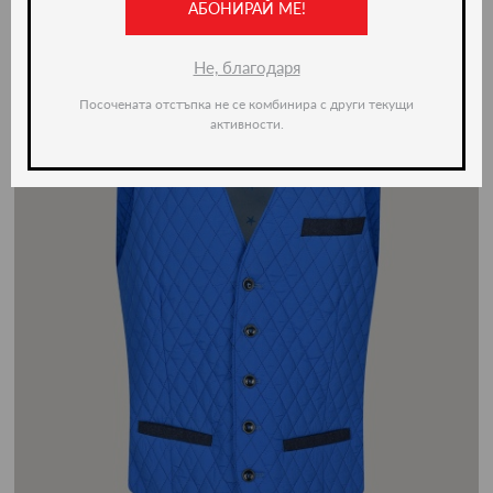
АБОНИРАЙ МЕ!
Не, благодаря
Посочената отстъпка не се комбинира с други текущи
активности.