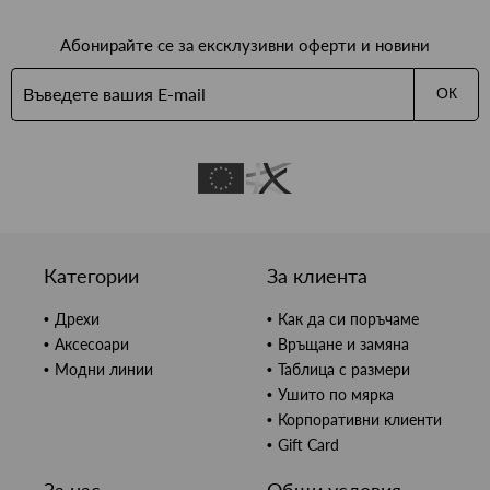
Абонирайте се за ексклузивни оферти и новини
ОК
Категории
За клиента
Дрехи
Как да си поръчаме
Аксесоари
Връщане и замяна
Модни линии
Таблица с размери
Ушито по мярка
Корпоративни клиенти
Gift Card
За нас
Общи условия