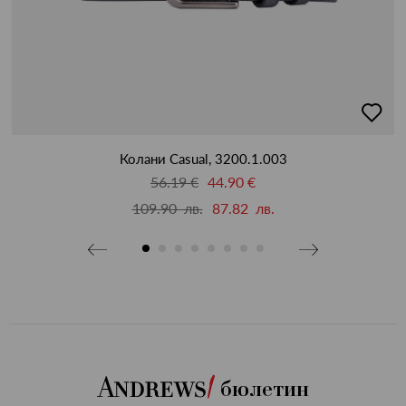
бави
добав
в
бими
люби
Колани Casual, 3200.1.003
56.19 €
44.90 €
109.90 лв.
87.82 лв.
бюлетин