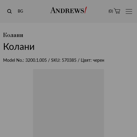
Andrews
BG
(
0
)
Колани
Колани
Model No.:
3200.1.005
/ SKU:
570385
/ Цвят:
черен