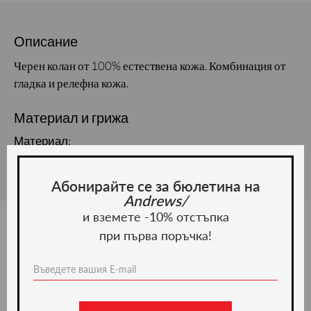
Описание
Черен колан от 100% естествена кожа. Комбинация от
гладка и релефна кожа.
Материал и грижа
Материал:
Абонирайте се за бюлетина на
Andrews/
и вземете -10% отстъпка
при първа поръчка!
Ние препоръчваме
-20%