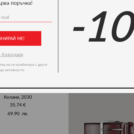
ърва поръчка!
-1
Ние препоръчваме
ОНИРАЙ МЕ!
, благодаря
пка не се комбинира с други
щи активности.
Колани, 2030
35.74 €
69.90 лв.