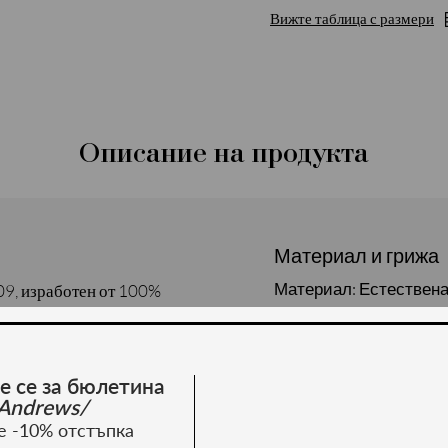
Вижте таблица с размери
Описание на продукта
Материал и грижа
Материал: Естествена
09, изработен от 100%
а се в различни
е се за бюлетина
Andrews/
е -10% отстъпка