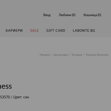
Вход
Любими (
0
)
Кошница (
0
)
КАРИЕРИ
SALE
GIFT CARD
LABONTE.BG
Начало
Аксесоари
Колани
Колани Business
ness
53570
/ Цвят:
син