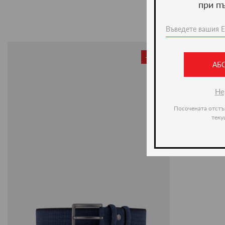
при п
-20%
АБ
Не
Посочената отстъ
теку