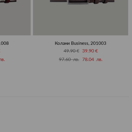
1008
Колани Business, 201003
€
49.90 €
39.90 €
лв.
97.60 лв.
78.04 лв.