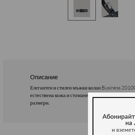
Описание
Елегантен и стилен мъжки колан Business 2010
естествена кожа и стоманена катарама. Предлаг
размери.
Абонирайт
на
и вземет