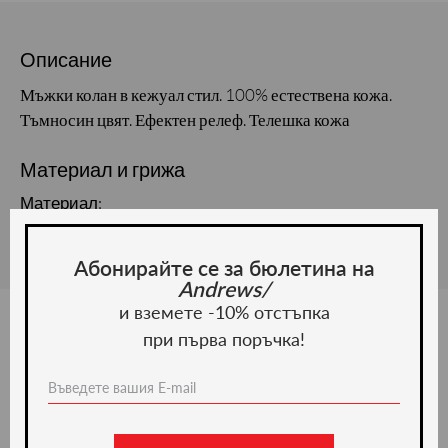
Описание
Мъжки колан в кежуал стил. 100% естествена кожа.
Тъмносин цвят. Ефектен релеф. Телешка кожа
Материал и грижа
Материал:
Абонирайте се за бюлетина на
Andrews/
и вземете -10% отстъпка
при първа поръчка!
Ние препоръчваме
-19%