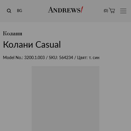
Andrews
BG
(
0
)
Колани
Колани Casual
Model No.:
3200.1.003
/ SKU:
564234
/ Цвят:
т. син