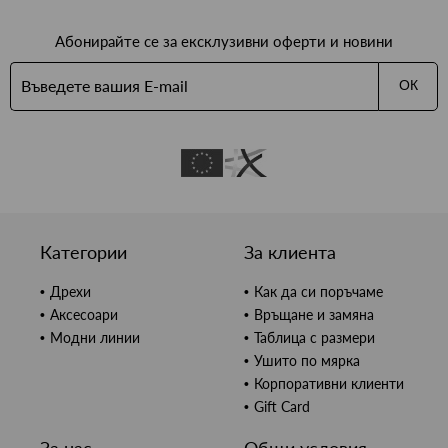
Абонирайте се за ексклузивни оферти и новини
ОК
Категории
За клиента
Дрехи
Как да си поръчаме
Аксесоари
Връщане и замяна
Модни линии
Таблица с размери
Ушито по мярка
Корпоративни клиенти
Gift Card
За нас
Общи условия