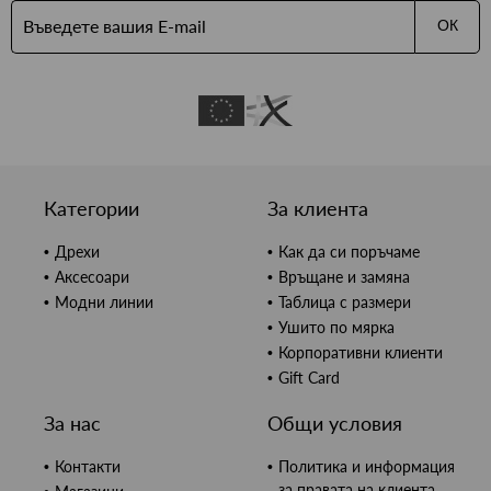
ОК
Категории
За клиента
Дрехи
Как да си поръчаме
Аксесоари
Връщане и замяна
Модни линии
Таблица с размери
Ушито по мярка
Корпоративни клиенти
Gift Card
За нас
Общи условия
Контакти
Политика и информация
за правата на клиента