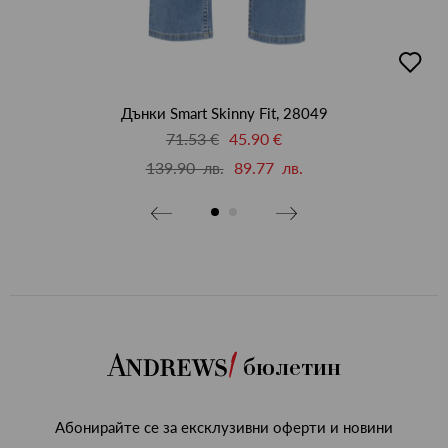
бави
добав
в
бими
люби
Дънки Smart Skinny Fit, 28049
71.53 €
45.90 €
139.90 лв.
89.77 лв.
бюлетин
Абонирайте се за ексклузивни оферти и новини