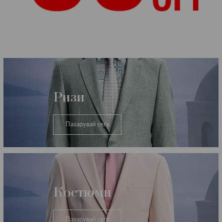
Категории
Ризи
Пазарувай сега
Костюми
Пазарувай сега