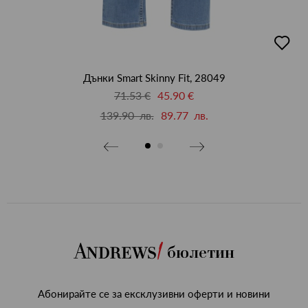
бави
добав
в
бими
люби
Дънки Smart Skinny Fit, 28049
71.53 €
45.90 €
139.90 лв.
89.77 лв.
бюлетин
Абонирайте се за ексклузивни оферти и новини