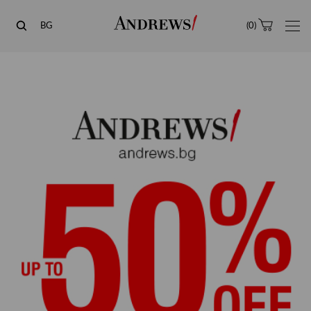
Andrews
BG
(
0
)