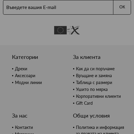
ОК
Категории
За клиента
Дрехи
Как да си поръчаме
Аксесоари
Връщане и замяна
Модни линии
Таблица с размери
Ушито по мярка
Корпоративни клиенти
Gift Card
За нас
Общи условия
Контакти
Политика и информация
за правата на клиента