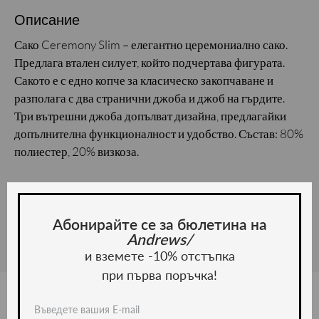
Описание
Сако Ceremony Slim – елегантно церемониално сако.
Предлага втален силует, който подчертава фигурата.
Сакото е с едно копче за класическо закопчаване и
разполага с два странични джоба и джоб на гърдите.
Три вътрешни джоба допълват дизайна, предлагайки
допълнителна функционалност и удобство. Състав: 80%
полиестер, 20% визкоза.
Материал и грижа
Материал: Полиестер, Вискоза
Абонирайте се за бюлетина на
Andrews/
и вземете -10% отстъпка
при първа поръчка!