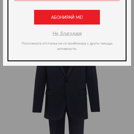
Ние препоръчваме
АБОНИРАЙ МЕ!
-20%
Не, благодаря
Посочената отстъпка не се комбинира с други текущи
активности.