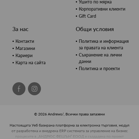
Ушито по мярка
Корпоративни клиенти
Gift Card
За нас
Общи условия
Контакти
Политика и информация
за правата на клиента
Магазини
Съхранение на лични
Кариери
данни
Карта на сайта
Политика и проекти
© 2026 Andrews/, Всички права запазени
Настоящата Уеб базирана платформа за електронна търговия, модул
от разработена и внедрена ERP системата за управление на бизнес
процесите в „АНДРЮС ФЕШЪН” ЕООД е създадена по проект