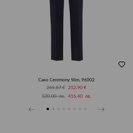
бави
добав
в
бими
люби
Сако Ceremony Slim, 96002
265.87 €
212.90 €
520.00 лв.
416.40 лв.