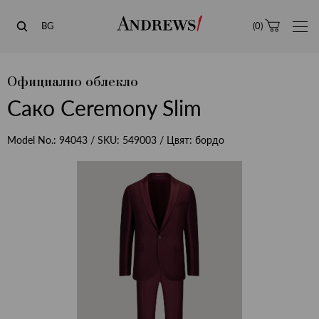
Andrews
BG
(
0
)
Официално облекло
Сако Ceremony Slim
Model No.:
94043
/ SKU:
549003
/ Цвят:
бордо