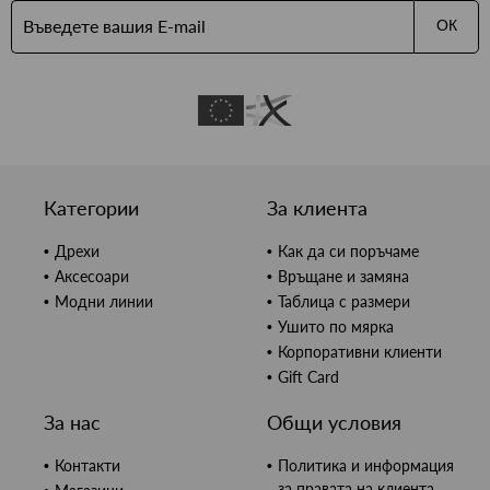
ОК
Категории
За клиента
Дрехи
Как да си поръчаме
Аксесоари
Връщане и замяна
Модни линии
Таблица с размери
Ушито по мярка
Корпоративни клиенти
Gift Card
За нас
Общи условия
Контакти
Политика и информация
за правата на клиента