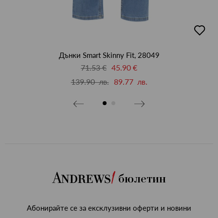
бави
добав
в
бими
люби
Дънки Smart Skinny Fit, 28049
71.53 €
45.90 €
139.90 лв.
89.77 лв.
бюлетин
Абонирайте се за ексклузивни оферти и новини