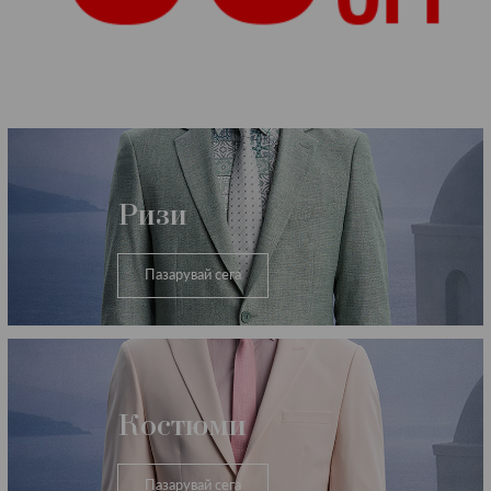
Категории
Ризи
Пазарувай сега
Костюми
Пазарувай сега