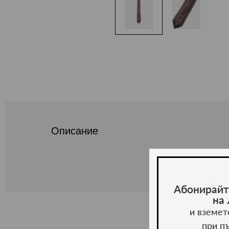
Описание
Абонирайт
на
и вземет
при п