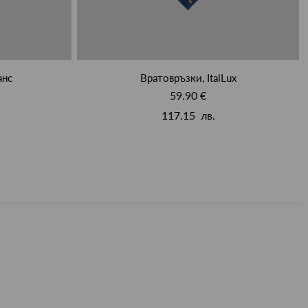
анс
Вратовръзки, ItalLux
59.90 €
117.15 лв.