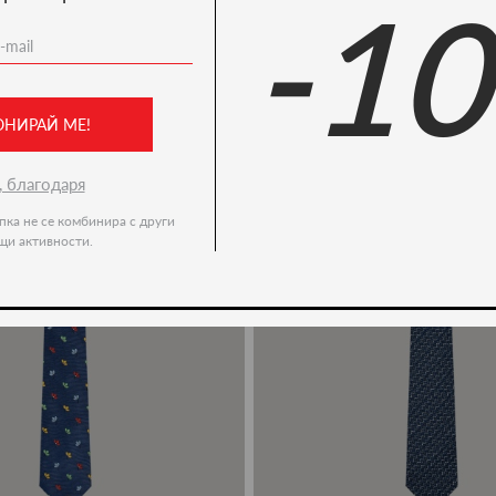
-1
Ние препоръчваме
ОНИРАЙ МЕ!
, благодаря
пка не се комбинира с други
щи активности.