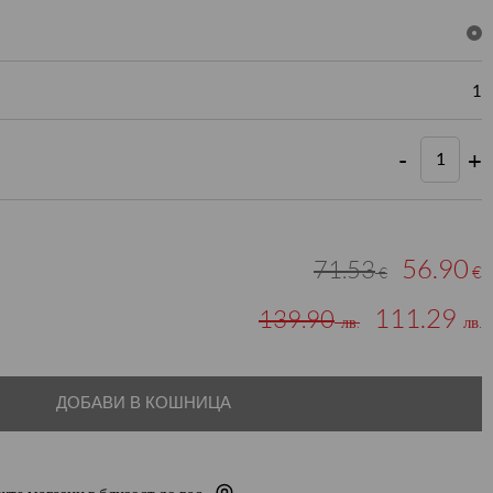
1
-
+
56.90
71.53
€
€
111.29
139.90
лв.
лв.
ДОБАВИ В КОШНИЦА